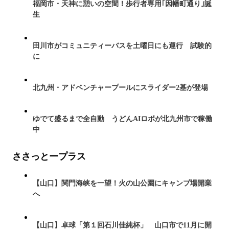
福岡市・天神に憩いの空間！歩行者専用｢因幡町通り｣誕
生
田川市がコミュニティーバスを土曜日にも運行 試験的
に
北九州・アドベンチャープールにスライダー2基が登場
ゆでて盛るまで全自動 うどんAIロボが北九州市で稼働
中
ささっとープラス
【山口】関門海峡を一望！火の山公園にキャンプ場開業
へ
【山口】卓球「第１回石川佳純杯」 山口市で11月に開