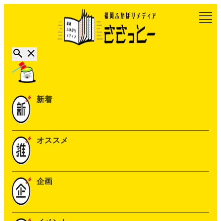
新着
オススメ
企画