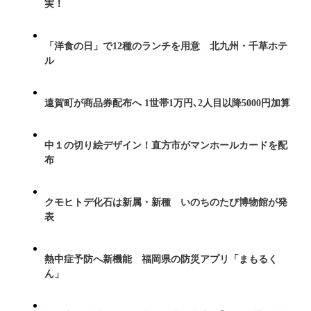
実！
「洋食の日」で12種のランチを用意 北九州・千草ホテ
ル
遠賀町が商品券配布へ 1世帯1万円､2人目以降5000円加算
中１の切り絵デザイン！直方市がマンホールカードを配
布
クモヒトデ化石は新属・新種 いのちのたび博物館が発
表
熱中症予防へ新機能 福岡県の防災アプリ「まもるく
ん」