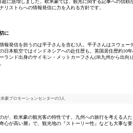
10倍超に急増しました。欧米豪では、観光に関する記事への信頼
ナリストらへの情報発信に力を入れる方針です。
切に
報発信を担うのは平子さんを含む3人。平子さんはスウェー
の日本航空ではインドネシアへの赴任歴も。英国居住歴約10
ーランド出身のサイモン・メットカーフさん(JR九州から出向)
。
米豪プロモーションセンターの3人
のが、欧米豪の観光客の特性です。九州への旅行を考える人た
奇心が高い層』で、観光地の『ストーリー性』なども大事な要