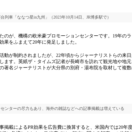
列車「ななつ星in九州」（2023年10月14日、JR博多駅で）
のが、機構の欧米豪プロモーションセンターです。19年のラ
効果をふまえて20年に発足しました。
動が制約されましたが、22年頃からジャーナリストらの来日
します。英紙ザ・タイムズ記者が長崎市を訪れて観光地や地元
の著名ジャーナリストが大分県の別府・湯布院を取材して複数
ンセンターの尽力もあり、海外の雑誌などへの記事掲載は増えている
掲載によるPR効果を広告費に換算すると、米国内では20年度の