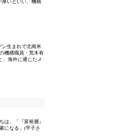
が厚いといい、機構
デン生まれで北南米
年の機構職員・荒木有
と、海外に通じたメ
ちは、「『富裕層』
素になる」(平子さ