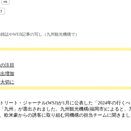
構
PR
け
雑誌やWEB記事の写し（九州観光機構で）
への注目
露出増加
を大切に
ート・ジャーナル(WSJ)が1月に公表した「2024年の行くべ
「九州」が選出されました。九州観光機構(福岡市)によると、
、欧米豪からの誘客に取り組む同機構の担当チームに聞きまし