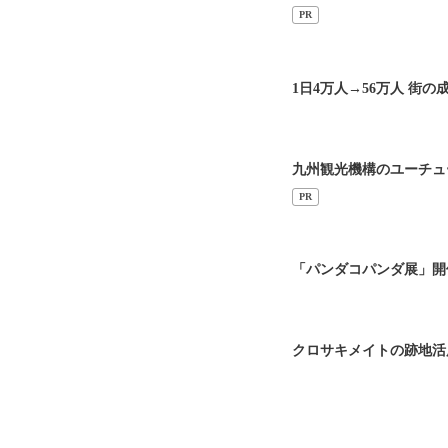
PR
1日4万人→56万人 街
九州観光機構のユーチュ
PR
「パンダコパンダ展」開
クロサキメイトの跡地活