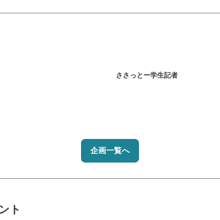
ささっとー学生記者
企画一覧へ
ント