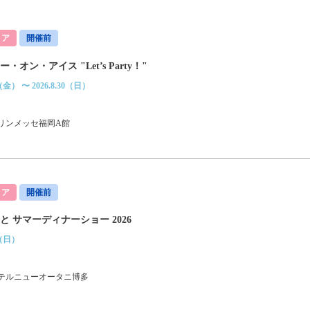
リア
開催前
・オン・アイス "Let’s Party！"
8（金） 〜 2026.8.30（日）
リンメッセ福岡A館
リア
開催前
と サマーディナーショー 2026
0（日）
テルニューオータニ博多