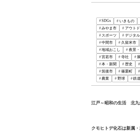
SDGs
いきもの
みやま市
アウトド
スポーツ
デジタル
中間市
久留米市
地域おこし
夜景・
宮若市
寺社
本・新聞
歴史
筑後市
篠栗町
農業
野球
鉄
江戸～昭和の生活 北九
クモヒトデ化石は新属・