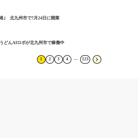
司港｣ 北九州市で7月24日に開業
うどんAIロボが北九州市で稼働中
...
1
2
3
4
123