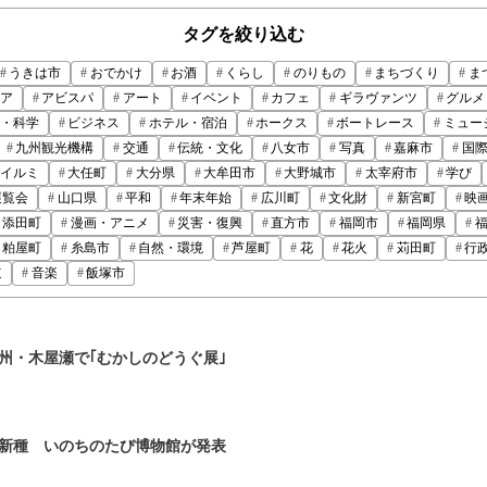
タグを絞り込む
うきは市
おでかけ
お酒
くらし
のりもの
まちづくり
ま
ア
アビスパ
アート
イベント
カフェ
ギラヴァンツ
グルメ
・科学
ビジネス
ホテル・宿泊
ホークス
ボートレース
ミュー
九州観光機構
交通
伝統・文化
八女市
写真
嘉麻市
国
イルミ
大任町
大分県
大牟田市
大野城市
太宰府市
学び
展覧会
山口県
平和
年末年始
広川町
文化財
新宮町
映
添田町
漫画・アニメ
災害・復興
直方市
福岡市
福岡県
粕屋町
糸島市
自然・環境
芦屋町
花
花火
苅田町
行
道
音楽
飯塚市
州・木屋瀬で｢むかしのどうぐ展｣
新種 いのちのたび博物館が発表