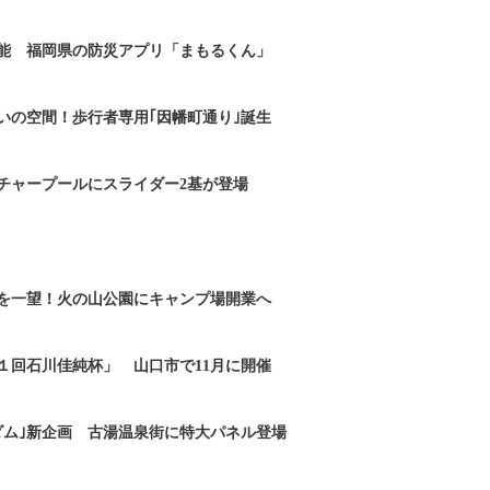
能 福岡県の防災アプリ「まもるくん」
いの空間！歩行者専用｢因幡町通り｣誕生
チャープールにスライダー2基が登場
を一望！火の山公園にキャンプ場開業へ
１回石川佳純杯」 山口市で11月に開催
ダム｣新企画 古湯温泉街に特大パネル登場