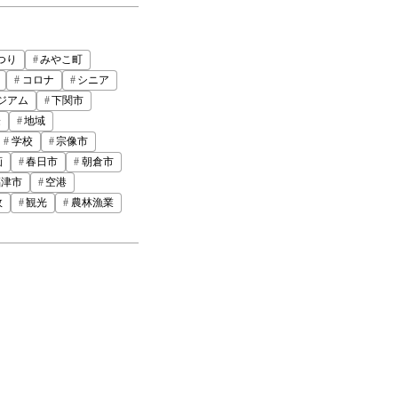
つり
みやこ町
コロナ
シニア
ジアム
下関市
際
地域
学校
宗像市
画
春日市
朝倉市
福津市
空港
政
観光
農林漁業