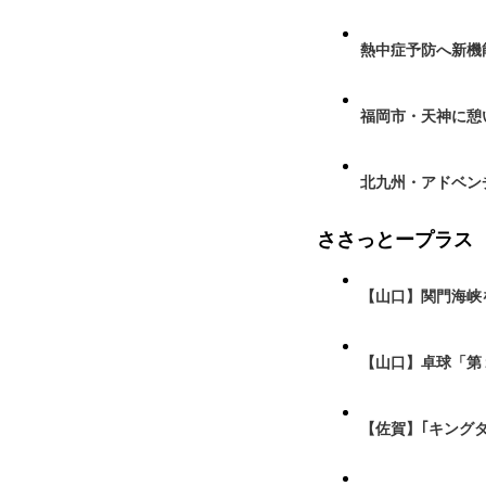
熱中症予防へ新機
福岡市・天神に憩
北九州・アドベン
ささっとープラス
【山口】関門海峡
【山口】卓球「第
【佐賀】｢キング