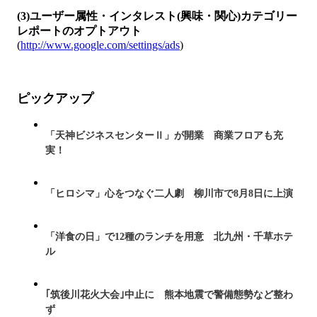
(3)ユーザー属性・インタレスト(興味・関心)カテゴリー
レポートのオプトアウト
(
http://www.google.com/settings/ads
)
ピックアップ
「天神ビジネスセンターⅡ」が開業 商業フロアも充
実！
「ヒロシマ」心をつなぐ二人劇 柳川市で8月8日に上演
「洋食の日」で12種のランチを用意 北九州・千草ホテ
ル
｢筑後川花火大会｣中止に 熊本地震で警備態勢など整わ
ず