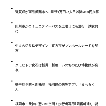
遠賀町が商品券配布へ 1世帯1万円､2人目以降5000円加算
田川市がコミュニティーバスを土曜日にも運行 試験的
に
中１の切り絵デザイン！直方市がマンホールカードを配
布
クモヒトデ化石は新属・新種 いのちのたび博物館が発
表
熱中症予防へ新機能 福岡県の防災アプリ「まもるく
ん」
福岡市・天神に憩いの空間！歩行者専用｢因幡町通り｣誕