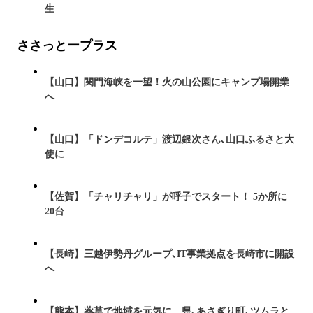
生
ささっとープラス
【山口】関門海峡を一望！火の山公園にキャンプ場開業
へ
【山口】「ドンデコルテ」渡辺銀次さん､山口ふるさと大
使に
【佐賀】「チャリチャリ」が呼子でスタート！ 5か所に
20台
【長崎】三越伊勢丹グループ､IT事業拠点を長崎市に開設
へ
【熊本】薬草で地域を元気に 県､あさぎり町､ツムラと