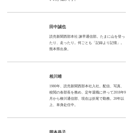
田中誠也
読売新聞西部本社 諫早通信部。たまに山を登っ
たり、走ったり。何ごとも「記録より記憶」。
熊本県出身。
相川靖
1980年、読売新聞西部本社入社。配信、写真、
校閲の各部長を務め、定年退職に伴って2018年9
月から柳川通信部、現在は折尾で勤務。20年以
上、単身赴任中。
岡本昌子