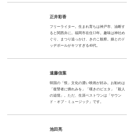
正井彩香
フリーライター。生まれ育ちは神戸市、油断す
ると関西弁に。福岡市在住13年。趣味は神社め
ぐり、まつり追っかけ、きのこ観察。娘とのド
ッヂボールがキツすぎる40代。
遠藤信葉
韓国の「恨」文化の濃い映画が好み。お勧めは
「復讐者に憐れみを」「嘆きのピエタ」「殺人
の追憶」。ただ、生涯ベストワンは「サウン
ド・オブ・ミュージック」です。
池田亮