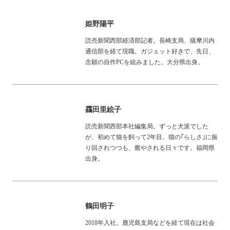
姫野陽平
読売新聞西部経済部記者。長崎支局、薩摩川内
通信部を経て現職。ガジェット好きで、先日、
念願の自作PCを組みました。大分県出身。
靍田里絵子
読売新聞西部本社編集局。ずっと犬派でした
が、初めて猫を飼って2年目。猫の｢らしさ｣に振
り回されつつも、癒やされる日々です。福岡県
出身。
鶴田明子
2018年入社。鹿児島支局などを経て現在は社会