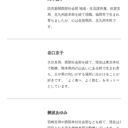
読売新聞西部社会部 地域・生活課所属。佐賀支
局、北九州総本部を経て現職。福岡市で生まれ
育ちましたが、心は佐賀県民、北九州市民で
す。
谷口京子
大分支局、西部社会部を経て、現在は東京本社
で勤務。熊本県内の山あいにある村で生まれ育
ち、土や草の匂いがする場所に出かけることが
好きです。「よく食べ、よく飲む」をモットー
としています。
饒波あゆみ
宮崎支局や西部本社社会部などを経て、現在は2
回目となる北九州総本部で勤務しています。ス