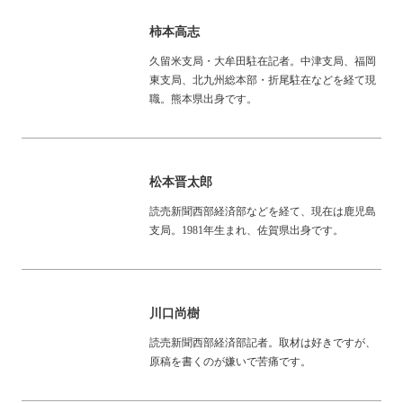
柿本高志
久留米支局・大牟田駐在記者。中津支局、福岡
東支局、北九州総本部・折尾駐在などを経て現
職。熊本県出身です。
松本晋太郎
読売新聞西部経済部などを経て、現在は鹿児島
支局。1981年生まれ、佐賀県出身です。
川口尚樹
読売新聞西部経済部記者。取材は好きですが、
原稿を書くのが嫌いで苦痛です。