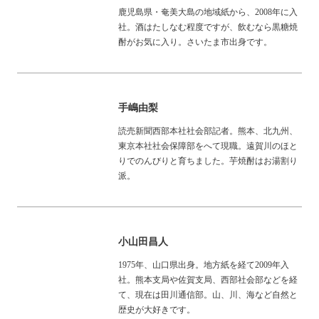
鹿児島県・奄美大島の地域紙から、2008年に入
社。酒はたしなむ程度ですが、飲むなら黒糖焼
酎がお気に入り。さいたま市出身です。
手嶋由梨
読売新聞西部本社社会部記者。熊本、北九州、
東京本社社会保障部をへて現職。遠賀川のほと
りでのんびりと育ちました。芋焼酎はお湯割り
派。
小山田昌人
1975年、山口県出身。地方紙を経て2009年入
社。熊本支局や佐賀支局、西部社会部などを経
て、現在は田川通信部。山、川、海など自然と
歴史が大好きです。