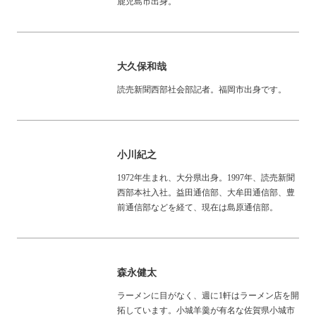
鹿児島市出身。
大久保和哉
読売新聞西部社会部記者。福岡市出身です。
小川紀之
1972年生まれ、大分県出身。1997年、読売新聞
西部本社入社。益田通信部、大牟田通信部、豊
前通信部などを経て、現在は島原通信部。
森永健太
ラーメンに目がなく、週に1軒はラーメン店を開
拓しています。小城羊羹が有名な佐賀県小城市