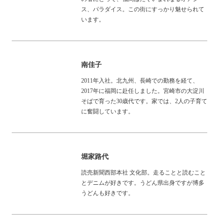
ス、パラダイス。この街にすっかり魅せられて
います。
南佳子
2011年入社。北九州、長崎での勤務を経て、
2017年に福岡に赴任しました。宮崎市の大淀川
そばで育った30歳代です。家では、2人の子育て
に奮闘しています。
堀家路代
読売新聞西部本社 文化部。走ることと読むこと
とデニムが好きです。うどん県出身ですが博多
うどんも好きです。