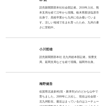
読売新聞西部本社社会部記者。2018年入社。熊
本支局を経て22年から現職。栃木県那須塩原市
出身で、高校卒業から九州に住み着いていま
す。涼しい地域で生まれ育ったため、九州の暑
さに苦戦中。
小川哲雄
読売新聞西部本社 北九州総本部記者。筑豊支
局、延岡支局などを経て現職。福岡市出身。
梅野健吾
佐賀県北波多村(現・唐津市)ののどかな山中で
育ちました。2009年に入社し、現在は社会部・
北九州駐在。最近はまっているのはユーチュー