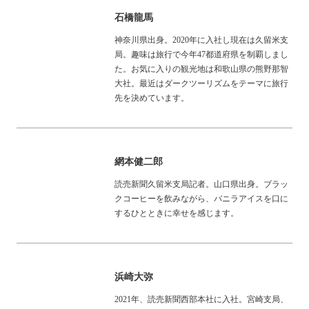
石橋龍馬
神奈川県出身。2020年に入社し現在は久留米支
局。趣味は旅行で今年47都道府県を制覇しまし
た。お気に入りの観光地は和歌山県の熊野那智
大社。最近はダークツーリズムをテーマに旅行
先を決めています。
網本健二郎
読売新聞久留米支局記者。山口県出身。ブラッ
クコーヒーを飲みながら、バニラアイスを口に
するひとときに幸せを感じます。
浜崎大弥
2021年、読売新聞西部本社に入社。宮崎支局、