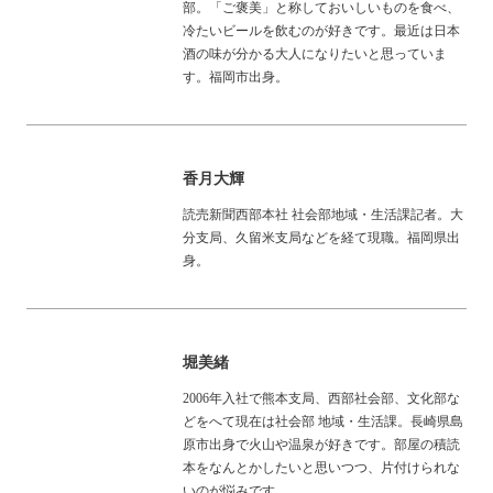
部。「ご褒美」と称しておいしいものを食べ、
冷たいビールを飲むのが好きです。最近は日本
酒の味が分かる大人になりたいと思っていま
す。福岡市出身。
香月大輝
読売新聞西部本社 社会部地域・生活課記者。大
分支局、久留米支局などを経て現職。福岡県出
身。
堀美緒
2006年入社で熊本支局、西部社会部、文化部な
どをへて現在は社会部 地域・生活課。長崎県島
原市出身で火山や温泉が好きです。部屋の積読
本をなんとかしたいと思いつつ、片付けられな
いのが悩みです。