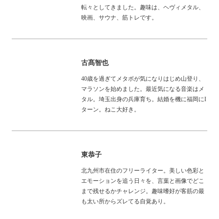
転々としてきました。趣味は、ヘヴィメタル、
映画、サウナ、筋トレです。
古髙智也
40歳を過ぎてメタボが気になりはじめ山登り、
マラソンを始めました。最近気になる音楽はメ
タル。埼玉出身の兵庫育ち。結婚を機に福岡にI
ターン。ねこ大好き。
東恭子
北九州市在住のフリーライター。美しい色彩と
エモーションを追う日々を、言葉と画像でどこ
まで残せるかチャレンジ。趣味嗜好が客筋の最
も太い所からズレてる自覚あり。