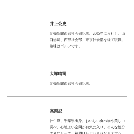
井上公史
読売新聞西部社会部記者。2005年に入社し、山
口総局、西部社会部、東京社会部を経て現職。
趣味はゴルフです。
大塚晴司
読売新聞西部社会部記者。
高梨忍
牡牛座。千葉県出身。おいしい食べ物や美しい
調べ、心地よい空間がお気に入り。そんな性分
の者にとって、福岡はたぐいまれなるオアシ