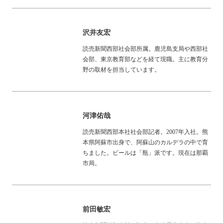
沢井友宏
読売新聞西部社会部所属。鹿児島支局や西部社
会部、東京教育部などを経て現職。主に教育分
野の取材を担当しています。
河津佑哉
読売新聞西部本社社会部記者。2007年入社。熊
本県阿蘇市出身で、阿蘇山のカルデラの中で育
ちました。ビールは「瓶」派です。現在は那覇
市局。
前田敏宏