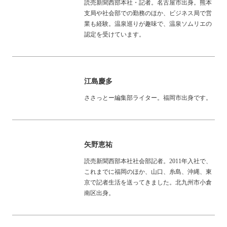
読売新聞西部本社・記者。名古屋市出身。熊本
支局や社会部での勤務のほか、ビジネス局で営
業も経験。温泉巡りが趣味で、温泉ソムリエの
認定を受けています。
江島慶多
ささっとー編集部ライター。福岡市出身です。
矢野恵祐
読売新聞西部本社社会部記者。2011年入社で、
これまでに福岡のほか、山口、糸島、沖縄、東
京で記者生活を送ってきました。北九州市小倉
南区出身。