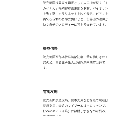
読売新聞福岡東支局長として人口増が続く「ト
カイナカ」福岡都市圏東部を取材。バイオリン
を弾く妻、クラリネットを吹く長男、ピアノを
奏でる長女の音感に負けじと、玄界灘の潮風が
紡ぐ自然のメロディーに耳を澄ませています。
橋谷信吾
読売新聞西部本社経済部記者。乗り物好きの１
児の父。高倉健を生んだ福岡県中間市出身で
す。
有馬友則
読売新聞筑豊支局、熊本支局などを経て現在は
長崎支局。最近のマイブームはソロキャンプ。
好みのギア（道具）に散財しすぎなのが悩み。