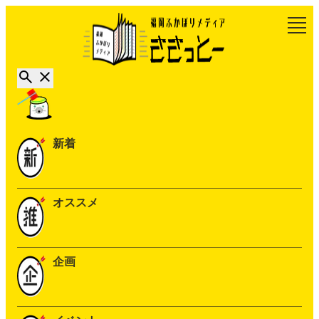
新着
オススメ
企画