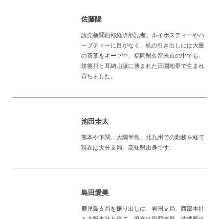
佐藤陽
読売新聞西部経済部記者。ルイボスティーやハ
ーブティーに目がなく、机の引き出しには大量
の茶葉をキープ中。福岡県久留米市の中でも、
筑後川と耳納山脈に挟まれた田園地帯で生まれ
育ちました。
池田圭太
熊本や下関、大隅半島、北九州での勤務を経て
現在は大分支局。高知県出身です。
島田愛美
鹿児島支局を振り出しに、岩国支局、西部本社
と大阪本社を経て、現在は那覇支局。沖縄県出