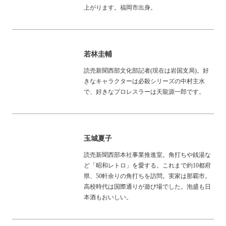
上がります。福岡市出身。
若林圭輔
読売新聞西部文化部記者(現在は岩国支局)。好
きなキャラクターは必殺シリーズの中村主水
で、好きなプロレスラーは天龍源一郎です。
玉城夏子
読売新聞西部本社事業推進室。角打ちや銭湯な
ど「昭和レトロ」を愛する。これまで約10都府
県、50軒余りの角打ちを訪問。実家は那覇市。
高校時代は国際通りが遊び場でした。泡盛も日
本酒もおいしい。