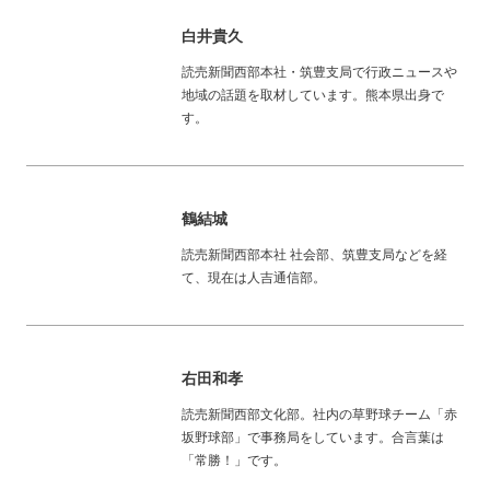
白井貴久
読売新聞西部本社・筑豊支局で行政ニュースや
地域の話題を取材しています。熊本県出身で
す。
鶴結城
読売新聞西部本社 社会部、筑豊支局などを経
て、現在は人吉通信部。
右田和孝
読売新聞西部文化部。社内の草野球チーム「赤
坂野球部」で事務局をしています。合言葉は
「常勝！」です。