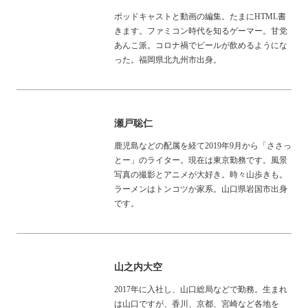
ポッドキャストと動画の編集。たまにHTML書
きます。ファミコン時代を知るゲーマー。甘党
あんこ派。コロナ禍でビールが飲めるようにな
った。福岡県北九州市出身。
瀬戸聡仁
鹿児島などの配属を経て2019年9月から「ささっ
とー」のライター。現在は東京勤務です。風景
写真の撮影とアニメが大好き。時々山歩きも。
ラーメンはトンコツか家系。山口県岩国市出身
です。
山之内大空
2017年に入社し、山口総局などで勤務。生まれ
は山口ですが、香川、京都、宮崎など各地を