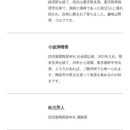
経済部を経て、現在は鹿児島支局。鹿児島県指
宿市出身で、漁師と猟師であった祖父2人に連れ
回され、自然に囲まれて育ちました。趣味は野
球、ゴルフです。
小波津晴香
読売新聞西部本社 社会部記者。2021年入社。熊
本支局を経て、26年から現職。東京都府中市出
身。とろろがあれば、ご飯何杯でも食べられま
す。陶器市や窯元を巡って食器を集めるのが好
きです。
松元芳人
読売新聞西部本社 運動部