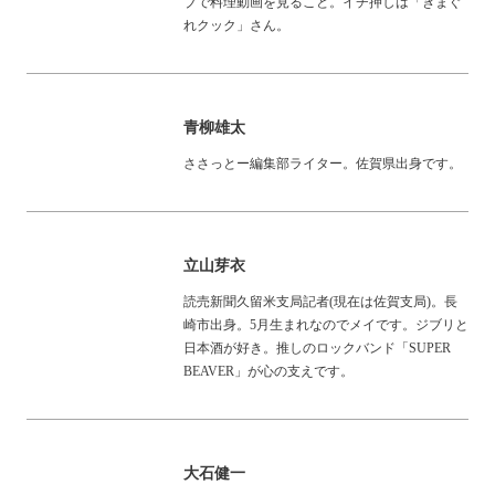
ブで料理動画を見ること。イチ押しは「きまぐ
れクック」さん。
青柳雄太
ささっとー編集部ライター。佐賀県出身です。
立山芽衣
読売新聞久留米支局記者(現在は佐賀支局)。長
崎市出身。5月生まれなのでメイです。ジブリと
日本酒が好き。推しのロックバンド「SUPER
BEAVER」が心の支えです。
大石健一