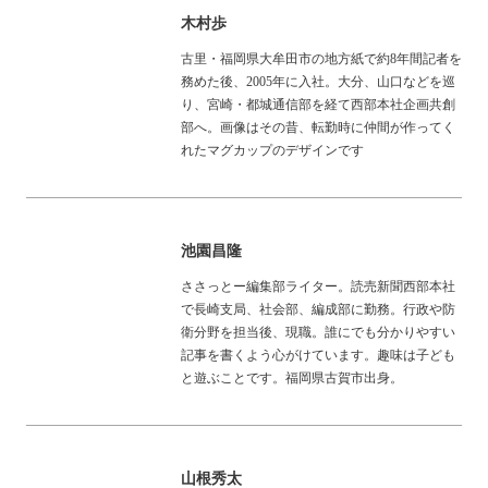
木村歩
古里・福岡県大牟田市の地方紙で約8年間記者を
務めた後、2005年に入社。大分、山口などを巡
り、宮崎・都城通信部を経て西部本社企画共創
部へ。画像はその昔、転勤時に仲間が作ってく
れたマグカップのデザインです
池園昌隆
ささっとー編集部ライター。読売新聞西部本社
で長崎支局、社会部、編成部に勤務。行政や防
衛分野を担当後、現職。誰にでも分かりやすい
記事を書くよう心がけています。趣味は子ども
と遊ぶことです。福岡県古賀市出身。
山根秀太