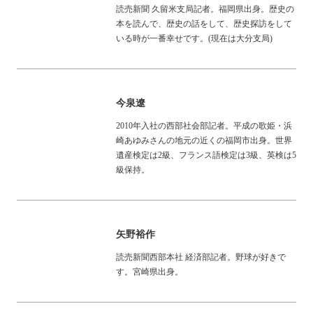
読売新聞 久留米支局記者。福岡県出身。歴史の
本を読んで、歴史の話をして、歴史探訪をして
いる時が一番幸せです。(現在は大分支局)
今泉遼
2010年入社の西部社会部記者。平成の歌姫・浜
崎あゆみさんの地元の近くの福岡市出身。世界
遺産検定は2級、フランス語検定は3級、英検は5
級保持。
矢野裕作
読売新聞西部本社 経済部記者。野球が好きで
す。宮崎県出身。