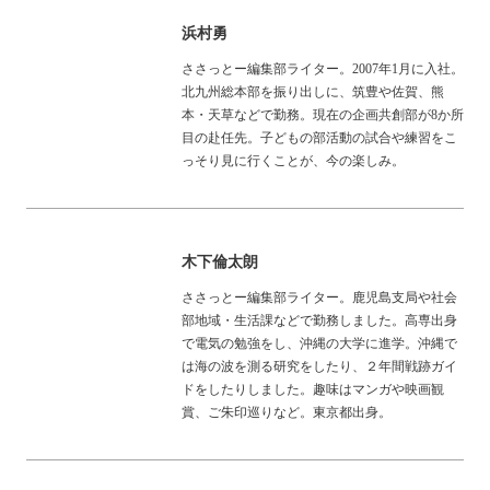
浜村勇
ささっとー編集部ライター。2007年1月に入社。
北九州総本部を振り出しに、筑豊や佐賀、熊
本・天草などで勤務。現在の企画共創部が8か所
目の赴任先。子どもの部活動の試合や練習をこ
っそり見に行くことが、今の楽しみ。
木下倫太朗
ささっとー編集部ライター。鹿児島支局や社会
部地域・生活課などで勤務しました。高専出身
で電気の勉強をし、沖縄の大学に進学。沖縄で
は海の波を測る研究をしたり、２年間戦跡ガイ
ドをしたりしました。趣味はマンガや映画観
賞、ご朱印巡りなど。東京都出身。