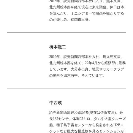
2015年、読売新聞西部本社に入り、熊本支局、
北九州総本部を経て現在は東京勤務。休日は本
を読んだり、ミニシアターで映画を観たりする
のが楽しみ。福岡市出身。
橋本龍二
2015年、読売新聞西部本社入社。鹿児島支局、
北九州総本部を経て、22年4月から経済部に勤務
しています。大分市出身。地元サッカークラブ
の動向を四六時中、考えています。
中西瑛
読売新聞西部経済部記者(現在は佐賀支局)。身
長185センチ、体重95キロ。ダムや大型クルーズ
船、種子島宇宙センターから発射されるH2Bロ
ケットなど巨大な構造物を見るとテンションが