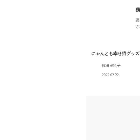
靍
読
さ
にゃんとも幸せ猫グッズ
靍田里絵子
2022.02.22