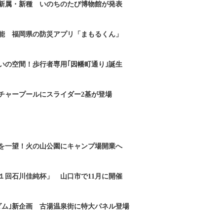
新属・新種 いのちのたび博物館が発表
能 福岡県の防災アプリ「まもるくん」
いの空間！歩行者専用｢因幡町通り｣誕生
チャープールにスライダー2基が登場
を一望！火の山公園にキャンプ場開業へ
１回石川佳純杯」 山口市で11月に開催
ダム｣新企画 古湯温泉街に特大パネル登場