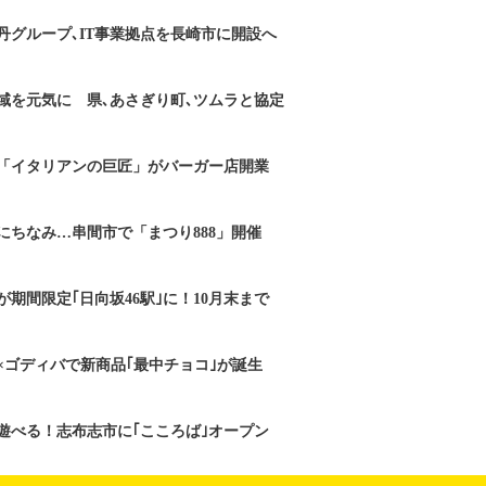
丹グループ､IT事業拠点を長崎市に開設へ
域を元気に 県､あさぎり町､ツムラと協定
「イタリアンの巨匠」がバーガー店開業
にちなみ…串間市で「まつり888」開催
期間限定｢日向坂46駅｣に！10月末まで
×ゴディバで新商品｢最中チョコ｣が誕生
遊べる！志布志市に｢こころば｣オープン