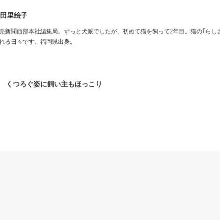
田里絵子
売新聞西部本社編集局。ずっと犬派でしたが、初めて猫を飼って2年目。猫の｢らし
れる日々です。福岡県出身。
 くつろぐ姿に飼い主もほっこり