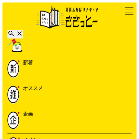
新着
オススメ
企画