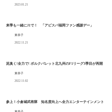
2023.01.21
来季も一緒にJ1で！ 「アビスパ福岡ファン感謝デー」
東恭子
2022.11.21
泥臭く!全力で! ボルクバレット北九州のF1リーグ3季目が再開
東恭子
2022.11.02
参上！小倉城武将隊 知名度向上へ全力エンターテインメント
東恭子