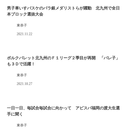
男子車いすバスケのパラ銀メダリストらが躍動 北九州で全日
本ブロック選抜大会
東恭子
2021.11.22
ボルクバレット北九州のＦ１リーグ２季目が再開 「バレ子」
も３Ｄで活躍！
東恭子
2021.10.27
一日一日、毎試合毎試合に向かって アビスパ福岡の渡大生選
手に聞く
東恭子