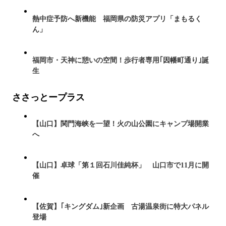
熱中症予防へ新機能 福岡県の防災アプリ「まもるく
ん」
福岡市・天神に憩いの空間！歩行者専用｢因幡町通り｣誕
生
ささっとープラス
【山口】関門海峡を一望！火の山公園にキャンプ場開業
へ
【山口】卓球「第１回石川佳純杯」 山口市で11月に開
催
【佐賀】｢キングダム｣新企画 古湯温泉街に特大パネル
登場