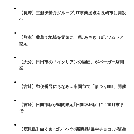
【長崎】三越伊勢丹グループ､IT事業拠点を長崎市に開設
へ
【熊本】薬草で地域を元気に 県､あさぎり町､ツムラと
協定
【大分】日田市の「イタリアンの巨匠」がバーガー店開
業
【宮崎】郵便番号にちなみ…串間市で「まつり888」開催
【宮崎】日向市駅が期間限定｢日向坂46駅｣に！10月末ま
で
【鹿児島】白くま×ゴディバで新商品｢最中チョコ｣が誕生