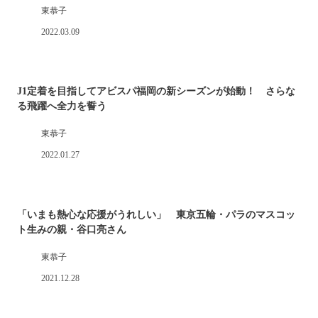
東恭子
2022.03.09
J1定着を目指してアビスパ福岡の新シーズンが始動！ さらな
る飛躍へ全力を誓う
東恭子
2022.01.27
「いまも熱心な応援がうれしい」 東京五輪・パラのマスコッ
ト生みの親・谷口亮さん
東恭子
2021.12.28