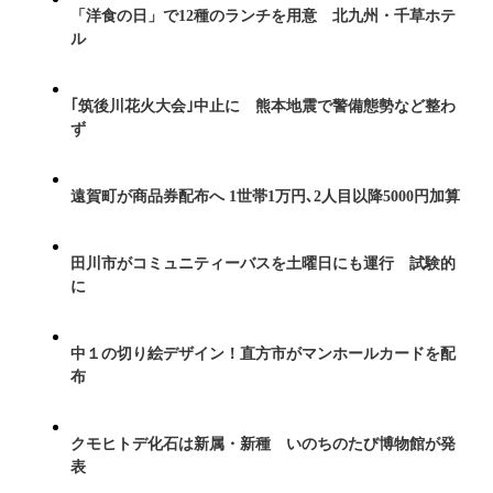
「洋食の日」で12種のランチを用意 北九州・千草ホテ
ル
｢筑後川花火大会｣中止に 熊本地震で警備態勢など整わ
ず
遠賀町が商品券配布へ 1世帯1万円､2人目以降5000円加算
田川市がコミュニティーバスを土曜日にも運行 試験的
に
中１の切り絵デザイン！直方市がマンホールカードを配
布
クモヒトデ化石は新属・新種 いのちのたび博物館が発
表