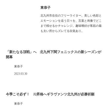
東恭子
北九州市在住のフリーライター。美しい色彩と
エモーションを追う日々を、言葉と画像でどこ
まで残せるかチャレンジ。趣味嗜好が客筋の最
も太い所からズレてる自覚あり。
「新たなる頂戦」へ 北九州下関フェニックスの新シーズンが
開幕
東恭子
2023.03.30
今季こそ必ず！ J2昇格へギラヴァンツ北九州が必勝祈願
東恭子