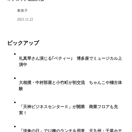
東恭子
2021.11.22
ピックアップ
礼真琴さん演じる｢ベティー｣ 博多座でミュージカル上
演中
大相撲・中村部屋と小竹町が初交流 ちゃんこや稽古体
験
「天神ビジネスセンターⅡ」が開業 商業フロアも充
実！
「洋食の日」で12種のランチを用意 北九州・千草ホテ