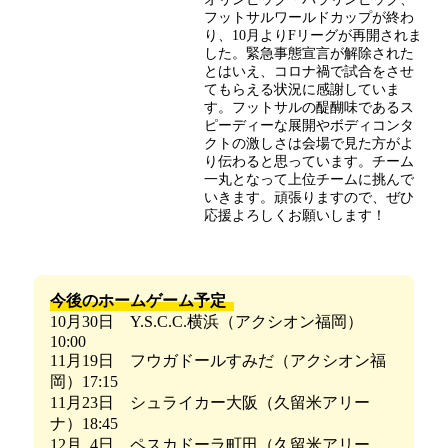
フットサルワールドカップが終わ
り、10月よりFリーグが再開されま
した。緊急事態宣言が解除された
とはいえ、コロナ禍で試合をさせ
てもらえる状況に感謝していま
す。フットサルの醍醐味であるス
ピーディーな展開やボディコンタ
クトの激しさは会場で見た方がよ
り伝わると思っています。チーム
一丸となって上位チームに挑んで
いきます。頑張りますので、ぜひ
応援よろしくお願いします！
今後のホームゲーム予定
10月30日 Y.S.C.C.横浜（アクシオン福岡）
10:00
11月19日 フウガドールすみだ（アクシオン福
岡）17:15
11月23日 シュライカー大阪（久留米アリー
ナ）18:45
12月 4日 ペスカドーラ町田（久留米アリー