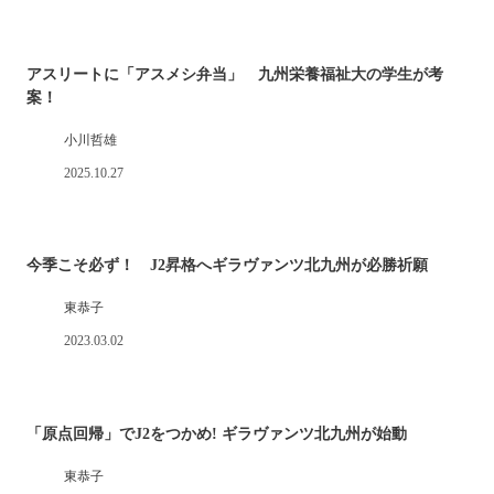
アスリートに「アスメシ弁当」 九州栄養福祉大の学生が考
案！
小川哲雄
2025.10.27
今季こそ必ず！ J2昇格へギラヴァンツ北九州が必勝祈願
東恭子
2023.03.02
「原点回帰」でJ2をつかめ! ギラヴァンツ北九州が始動
東恭子