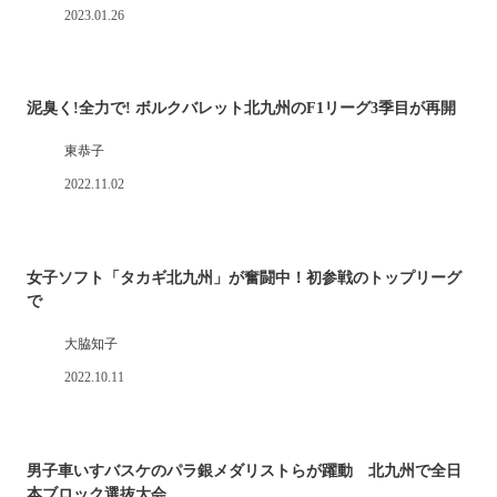
2023.01.26
泥臭く!全力で! ボルクバレット北九州のF1リーグ3季目が再開
東恭子
2022.11.02
女子ソフト「タカギ北九州」が奮闘中！初参戦のトップリーグ
で
大脇知子
2022.10.11
男子車いすバスケのパラ銀メダリストらが躍動 北九州で全日
本ブロック選抜大会