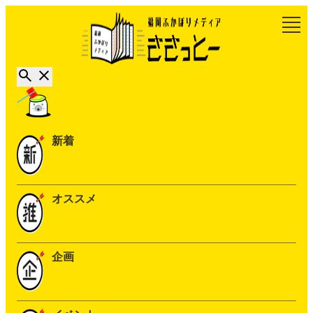
新着
オススメ
企画