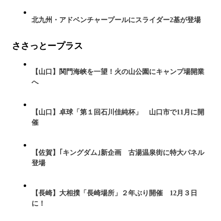
北九州・アドベンチャープールにスライダー2基が登場
ささっとープラス
【山口】関門海峡を一望！火の山公園にキャンプ場開業
へ
【山口】卓球「第１回石川佳純杯」 山口市で11月に開
催
【佐賀】｢キングダム｣新企画 古湯温泉街に特大パネル
登場
【長崎】大相撲「長崎場所」２年ぶり開催 12月３日
に！