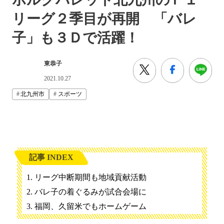
リーグ２季目が再開 「バレ
子」も３Ｄで活躍！
東恭子
2021.10.27
北九州市
スポーツ
記事 INDEX
リーグ中断期間も地域貢献活動
バレ子の着ぐるみが試合会場に
福岡、久留米でもホームゲーム