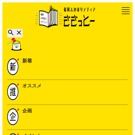
新着
オススメ
企画