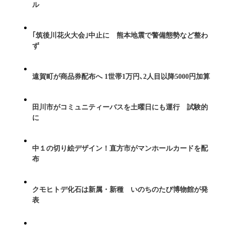
ル
｢筑後川花火大会｣中止に 熊本地震で警備態勢など整わ
ず
遠賀町が商品券配布へ 1世帯1万円､2人目以降5000円加算
田川市がコミュニティーバスを土曜日にも運行 試験的
に
中１の切り絵デザイン！直方市がマンホールカードを配
布
クモヒトデ化石は新属・新種 いのちのたび博物館が発
表