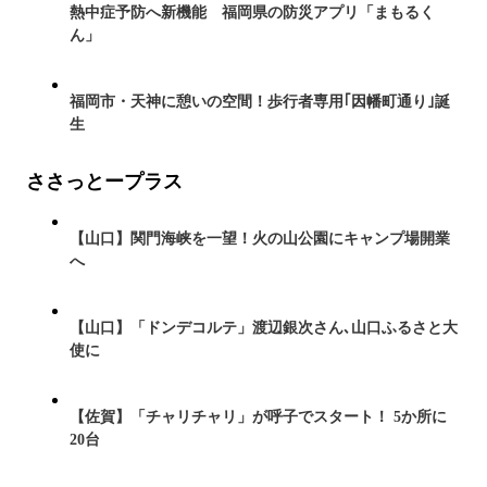
熱中症予防へ新機能 福岡県の防災アプリ「まもるく
ん」
福岡市・天神に憩いの空間！歩行者専用｢因幡町通り｣誕
生
ささっとープラス
【山口】関門海峡を一望！火の山公園にキャンプ場開業
へ
【山口】「ドンデコルテ」渡辺銀次さん､山口ふるさと大
使に
【佐賀】「チャリチャリ」が呼子でスタート！ 5か所に
20台