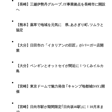
【長崎】三越伊勢丹グループ､IT事業拠点を長崎市に開設
へ
【熊本】薬草で地域を元気に 県､あさぎり町､ツムラと
協定
【大分】日田市の「イタリアンの巨匠」がバーガー店開
業
【大分】ペンギンとオットセイが間近に！つくみイルカ
島
【宮崎】東京ドームで魅力発信 ｢キャンプ地都城DAY｣開
催
【宮崎】日向市駅が期間限定｢日向坂46駅｣に！10月末ま