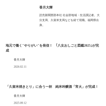
香月大輝
読売新聞西部本社 社会部地域・生活課記者。大
分支局、久留米支局などを経て現職。福岡県出
身。
地元で働く"やりがい"を発信！ ｢八女おしごと図鑑2025｣が完
成
香月大輝
2026.02.11
「久留米焼きとり」に合う一杯 純米吟醸酒「宵火」が完成！
香月大輝
2025.09.12