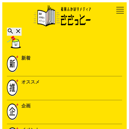
新着
オススメ
企画