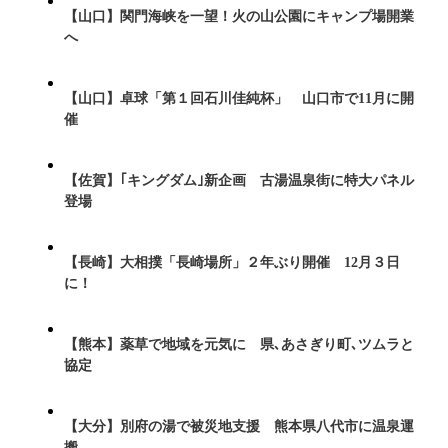
【山口】関門海峡を一望！火の山公園にキャンプ場開業
へ
【山口】卓球「第１回石川佳純杯」 山口市で11月に開
催
【佐賀】｢キングダム｣新企画 古湯温泉街に特大パネル
登場
【長崎】大相撲「長崎場所」２年ぶり開催 12月３日
に！
【熊本】薬草で地域を元気に 県､あさぎり町､ツムラと
協定
【大分】別府の湯で被災地支援 熊本県八代市に温泉運
搬