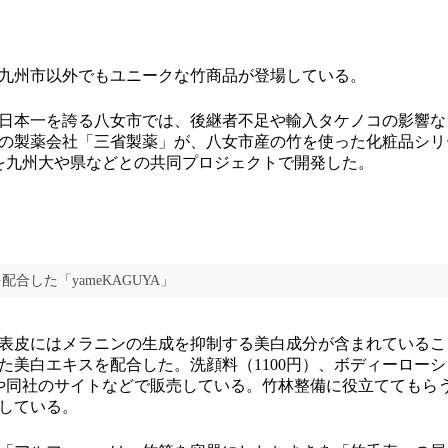
九州市以外でもユニークな竹商品が登場している。
日本一を誇る八女市では、後継者不足や輸入タケノコの影響な
の製薬会社「三省製薬」が、八女市産の竹を使った化粧品シリ
A」を九州大や県などとの共同プロジェクトで開発した。
合した「yameKAGUYA」
表皮にはメラニンの生成を抑制する美白成分が含まれているこ
た美白エキスを配合した。洗顔料（1100円）、ボディーローショ
や同社のサイトなどで販売している。竹林整備に役立ててもら
している。