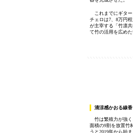
これまでにギター
チェロは7、8万円
が主宰する「竹凛共
て竹の活用を広めた
清涼感かおる線香
竹は繁殖力が強く
面積の9割を放置竹
うと2019年から