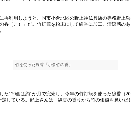
再利用しようと、同市小倉北区の野上神仏具店の専務野上哲平さ
の香（こ）」だ。竹灯籠を粉末にして線香に加工。清涼感のあ
。
竹を使った線香「小倉竹の香」
た120個は約1か月で完売し、今年の竹灯籠を使った線香（20グ
予定している。野上さんは「線香の香りから竹の価値を見いだ