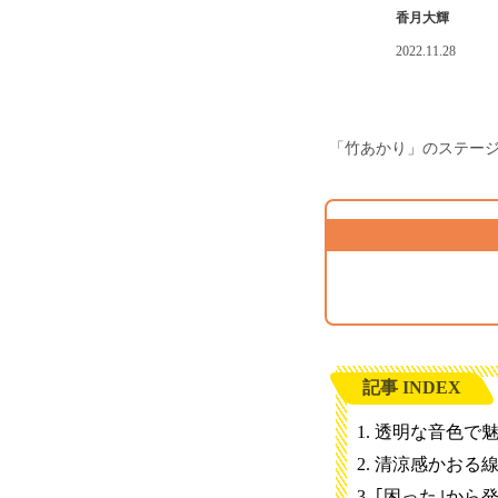
香月大輝
2022.11.28
「竹あかり」のステー
記事 INDEX
透明な音色で
清涼感かおる
｢困った｣から