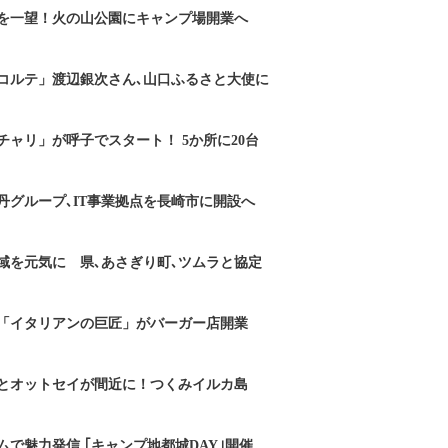
を一望！火の山公園にキャンプ場開業へ
コルテ」渡辺銀次さん､山口ふるさと大使に
チャリ」が呼子でスタート！ 5か所に20台
丹グループ､IT事業拠点を長崎市に開設へ
域を元気に 県､あさぎり町､ツムラと協定
「イタリアンの巨匠」がバーガー店開業
とオットセイが間近に！つくみイルカ島
で魅力発信 ｢キャンプ地都城DAY｣開催