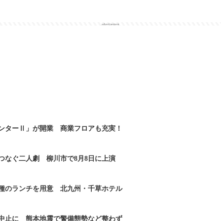
advertisement
ンターⅡ」が開業 商業フロアも充実！
つなぐ二人劇 柳川市で8月8日に上演
2種のランチを用意 北九州・千草ホテル
｣中止に 熊本地震で警備態勢など整わず