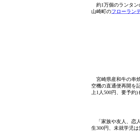
約1万個のランタン
山崎町の
フローラン
宮崎県産和牛の串焼
空機の直通便再開を記
上1人500円、要予約
「家族や友人、恋人
生300円、未就学児は無