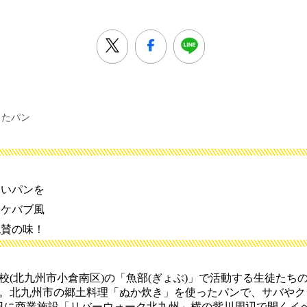
したパン
しいパンを
とケバブ風
絶賛の味！
(北九州市小倉南区)の「魚部(ぎょぶ)」で活動する生徒たち
。北九州市の郷土料理「ぬか炊き」を使ったパンで、サバやク
17日に商業施設「リバーウォーク北九州」横の紫川周辺で開くイ