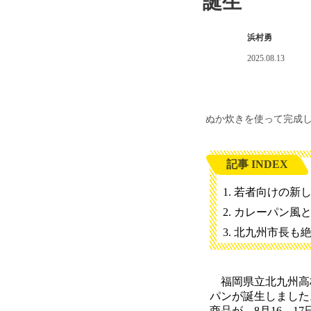
誕生
浜村勇
2025.08.13
ぬか炊きを使って完成
記事 INDEX
若者向けの新
カレーパン風
北九州市長も
福岡県立北九州高校
パンが誕生しました
商品が、8月16、