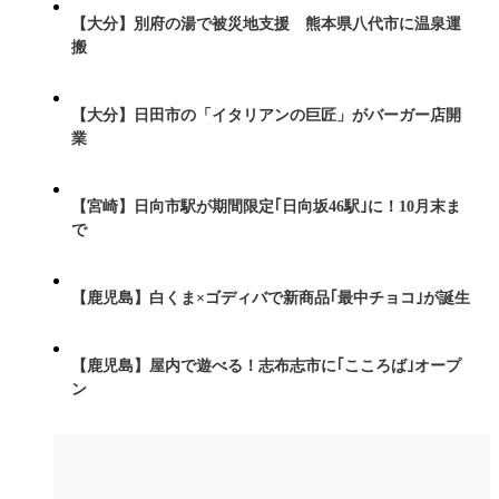
【大分】別府の湯で被災地支援 熊本県八代市に温泉運
搬
【大分】日田市の「イタリアンの巨匠」がバーガー店開
業
【宮崎】日向市駅が期間限定｢日向坂46駅｣に！10月末ま
で
【鹿児島】白くま×ゴディバで新商品｢最中チョコ｣が誕生
【鹿児島】屋内で遊べる！志布志市に｢こころば｣オープ
ン