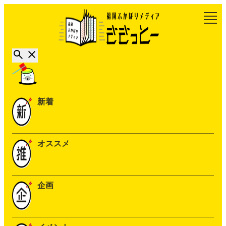
新着
オススメ
企画