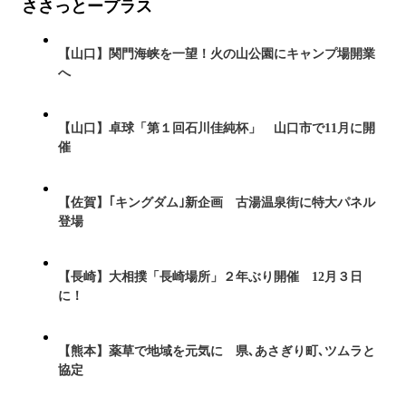
ささっとープラス
【山口】関門海峡を一望！火の山公園にキャンプ場開業
へ
【山口】卓球「第１回石川佳純杯」 山口市で11月に開
催
【佐賀】｢キングダム｣新企画 古湯温泉街に特大パネル
登場
【長崎】大相撲「長崎場所」２年ぶり開催 12月３日
に！
【熊本】薬草で地域を元気に 県､あさぎり町､ツムラと
協定