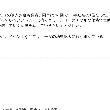
たりの購入頻度も発表。同市は761回で、6年連続の1位だった
買っているということは強く言える。リーズナブルな価格で宮
発信していく活動を続けていきたい」と話した。
発足。イベントなどでギョーザの消費拡大に取り組んでいる。
advertisement
ンターⅡ」が開業 商業フロアも充実！