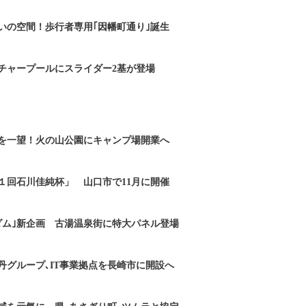
いの空間！歩行者専用｢因幡町通り｣誕生
チャープールにスライダー2基が登場
を一望！火の山公園にキャンプ場開業へ
１回石川佳純杯」 山口市で11月に開催
ダム｣新企画 古湯温泉街に特大パネル登場
丹グループ､IT事業拠点を長崎市に開設へ