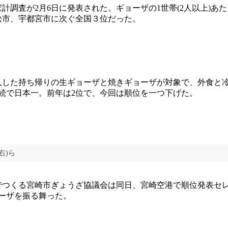
家計調査が2月6日に発表された。ギョーザの1世帯(2人以上)あ
浜松市、宇都宮市に次ぐ全国３位だった。
した持ち帰りの生ギョーザと焼きギョーザが対象で、外食と
連続で日本一。前年は2位で、今回は順位を一つ下げた。
右)ら
つくる宮崎市ぎょうざ協議会は同日、宮崎空港で順位発表セ
ョーザを振る舞った。