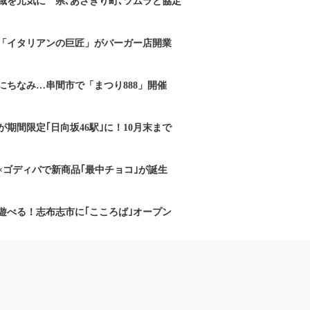
域を元気に 県､あさぎり町､ツムラと協定
「イタリアンの巨匠」がバーガー店開業
にちなみ…串間市で「まつり888」開催
期間限定｢日向坂46駅｣に！10月末まで
×ゴディバで新商品｢最中チョコ｣が誕生
遊べる！志布志市に｢こころば｣オープン