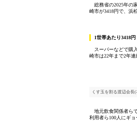
総務省の2025年の
崎市が3418円で、
1世帯あたり3418円
スーパーなどで購入
崎市は22年まで2年
くす玉を割る渡辺会長(
地元飲食関係者らで
利用者ら100人にギ