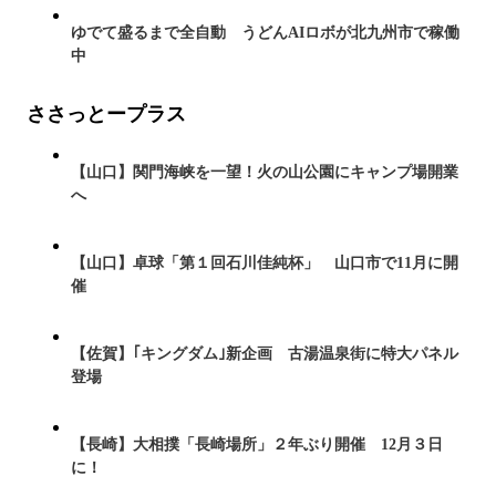
ゆでて盛るまで全自動 うどんAIロボが北九州市で稼働
中
ささっとープラス
【山口】関門海峡を一望！火の山公園にキャンプ場開業
へ
【山口】卓球「第１回石川佳純杯」 山口市で11月に開
催
【佐賀】｢キングダム｣新企画 古湯温泉街に特大パネル
登場
【長崎】大相撲「長崎場所」２年ぶり開催 12月３日
に！