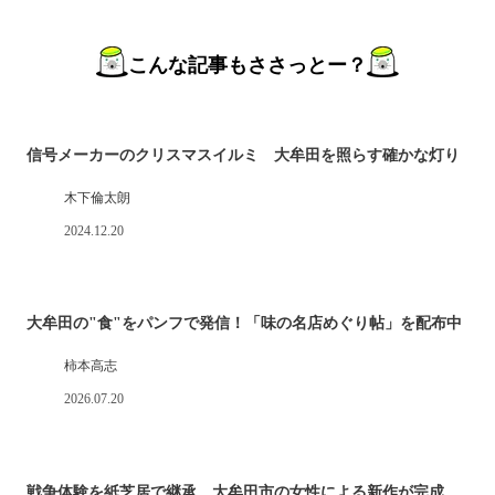
こんな記事もささっとー？
信号メーカーのクリスマスイルミ 大牟田を照らす確かな灯り
木下倫太朗
2024.12.20
大牟田の"食"をパンフで発信！「味の名店めぐり帖」を配布中
柿本高志
2026.07.20
戦争体験を紙芝居で継承 大牟田市の女性による新作が完成