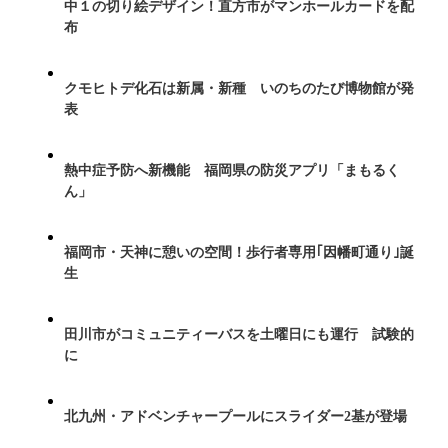
中１の切り絵デザイン！直方市がマンホールカードを配
布
クモヒトデ化石は新属・新種 いのちのたび博物館が発
表
熱中症予防へ新機能 福岡県の防災アプリ「まもるく
ん」
福岡市・天神に憩いの空間！歩行者専用｢因幡町通り｣誕
生
田川市がコミュニティーバスを土曜日にも運行 試験的
に
北九州・アドベンチャープールにスライダー2基が登場