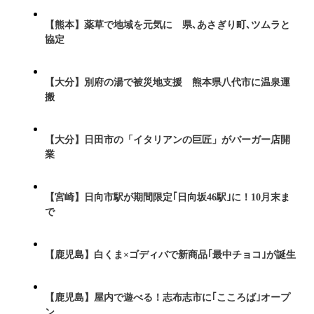
【熊本】薬草で地域を元気に 県､あさぎり町､ツムラと
協定
【大分】別府の湯で被災地支援 熊本県八代市に温泉運
搬
【大分】日田市の「イタリアンの巨匠」がバーガー店開
業
【宮崎】日向市駅が期間限定｢日向坂46駅｣に！10月末ま
で
【鹿児島】白くま×ゴディバで新商品｢最中チョコ｣が誕生
【鹿児島】屋内で遊べる！志布志市に｢こころば｣オープ
ン