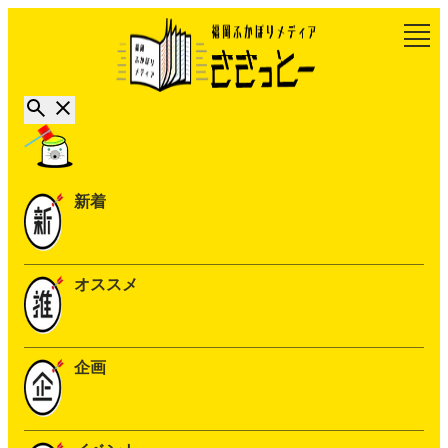
新着
オススメ
企画