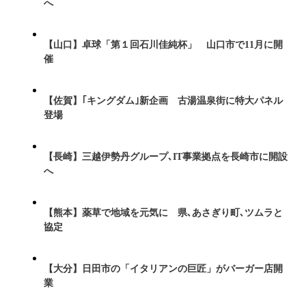
へ
【山口】卓球「第１回石川佳純杯」 山口市で11月に開
催
【佐賀】｢キングダム｣新企画 古湯温泉街に特大パネル
登場
【長崎】三越伊勢丹グループ､IT事業拠点を長崎市に開設
へ
【熊本】薬草で地域を元気に 県､あさぎり町､ツムラと
協定
【大分】日田市の「イタリアンの巨匠」がバーガー店開
業