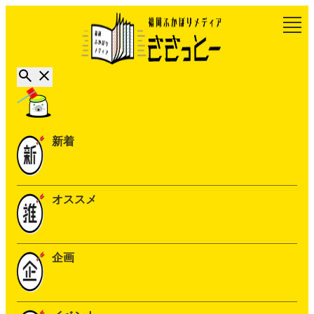
新着
オススメ
企画