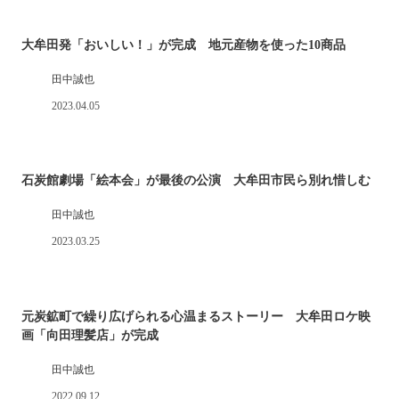
大牟田発「おいしい！」が完成 地元産物を使った10商品
田中誠也
2023.04.05
石炭館劇場「絵本会」が最後の公演 大牟田市民ら別れ惜しむ
田中誠也
2023.03.25
元炭鉱町で繰り広げられる心温まるストーリー 大牟田ロケ映
画「向田理髪店」が完成
田中誠也
2022.09.12