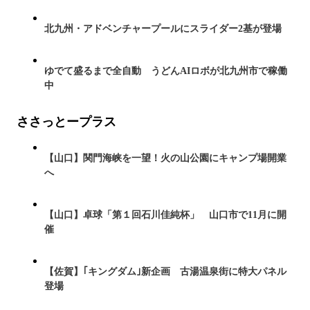
北九州・アドベンチャープールにスライダー2基が登場
ゆでて盛るまで全自動 うどんAIロボが北九州市で稼働
中
ささっとープラス
【山口】関門海峡を一望！火の山公園にキャンプ場開業
へ
【山口】卓球「第１回石川佳純杯」 山口市で11月に開
催
【佐賀】｢キングダム｣新企画 古湯温泉街に特大パネル
登場