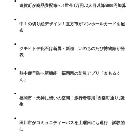
遠賀町が商品券配布へ 1世帯1万円､2人目以降5000円加算
中１の切り絵デザイン！直方市がマンホールカードを配
布
クモヒトデ化石は新属・新種 いのちのたび博物館が発
表
熱中症予防へ新機能 福岡県の防災アプリ「まもるく
ん」
福岡市・天神に憩いの空間！歩行者専用｢因幡町通り｣誕
生
田川市がコミュニティーバスを土曜日にも運行 試験的
に