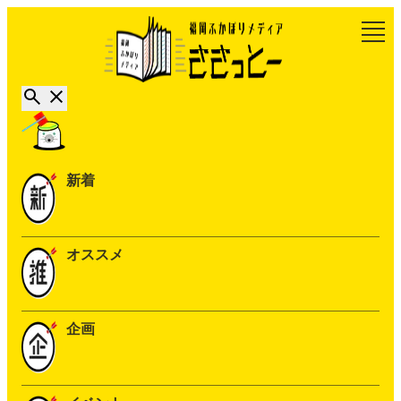
新着
オススメ
企画