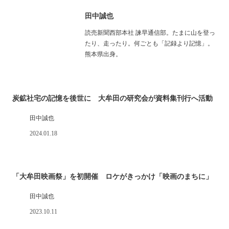
田中誠也
読売新聞西部本社 諫早通信部。たまに山を登っ
たり、走ったり。何ごとも「記録より記憶」。
熊本県出身。
炭鉱社宅の記憶を後世に 大牟田の研究会が資料集刊行へ活動
田中誠也
2024.01.18
「大牟田映画祭」を初開催 ロケがきっかけ「映画のまちに」
田中誠也
2023.10.11