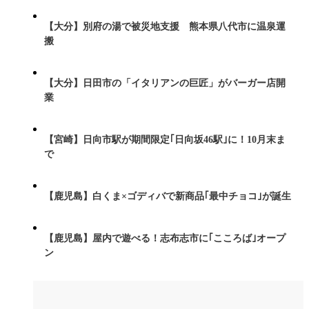
【大分】別府の湯で被災地支援 熊本県八代市に温泉運
搬
【大分】日田市の「イタリアンの巨匠」がバーガー店開
業
【宮崎】日向市駅が期間限定｢日向坂46駅｣に！10月末ま
で
【鹿児島】白くま×ゴディバで新商品｢最中チョコ｣が誕生
【鹿児島】屋内で遊べる！志布志市に｢こころば｣オープ
ン