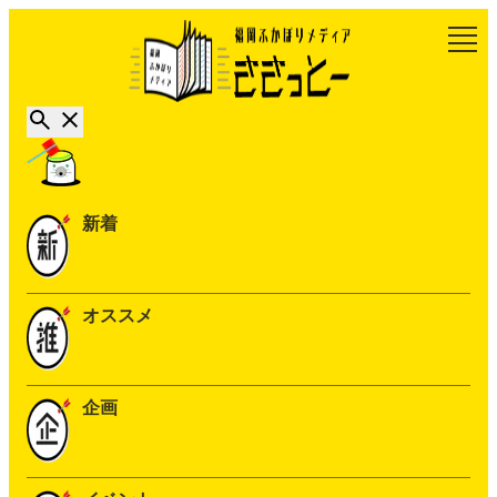
新着
オススメ
企画