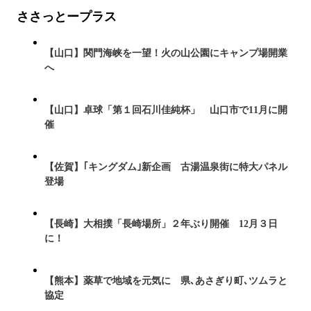
ささっとープラス
【山口】関門海峡を一望！火の山公園にキャンプ場開業
へ
【山口】卓球「第１回石川佳純杯」 山口市で11月に開
催
【佐賀】｢キングダム｣新企画 古湯温泉街に特大パネル
登場
【長崎】大相撲「長崎場所」２年ぶり開催 12月３日
に！
【熊本】薬草で地域を元気に 県､あさぎり町､ツムラと
協定