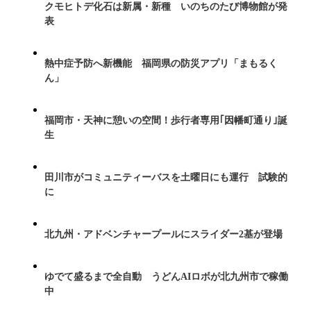
クモヒトデ化石は新属・新種 いのちのたび博物館が発
表
熱中症予防へ新機能 福岡県の防災アプリ「まもるく
ん」
福岡市・天神に憩いの空間！歩行者専用｢因幡町通り｣誕
生
田川市がコミュニティーバスを土曜日にも運行 試験的
に
北九州・アドベンチャープールにスライダー2基が登場
ゆでて盛るまで全自動 うどんAIロボが北九州市で稼働
中