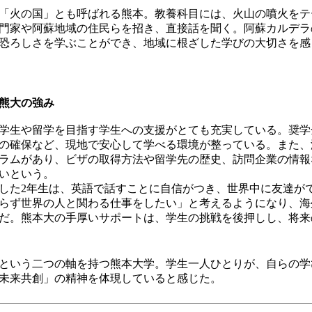
「火の国」とも呼ばれる熊本。教養科目には、火山の噴火をテ
門家や阿蘇地域の住民らを招き、直接話を聞く。阿蘇カルデラ
恐ろしさを学ぶことができ、地域に根ざした学びの大切さを感
熊大の強み
学生や留学を目指す学生への支援がとても充実している。奨学
の確保など、現地で安心して学べる環境が整っている。また、
ラムがあり、ビザの取得方法や留学先の歴史、訪問企業の情報
いという。
た2年生は、英語で話すことに自信がつき、世界中に友達が
らず世界の人と関わる仕事をしたい」と考えるようになり、海
だ。熊本大の手厚いサポートは、学生の挑戦を後押しし、将来
という二つの軸を持つ熊本大学。学生一人ひとりが、自らの学
未来共創」の精神を体現していると感じた。