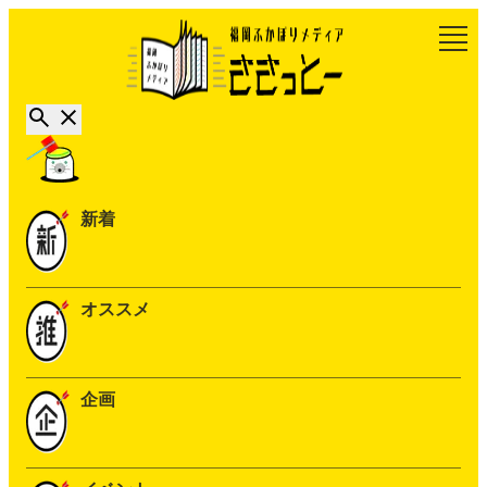
新着
オススメ
企画