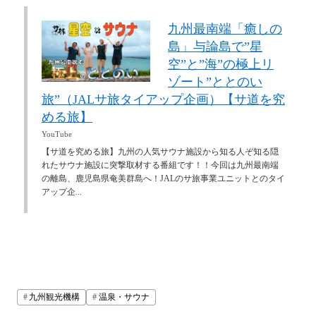
九州最南端「癒しの
島」与論島で”星
空”と”海”の極上リ
ゾート”ととのい
旅”（JALサ旅タイアップ企画）【サ道を究
める旅】
YouTube
【サ道を究める旅】九州の人気サウナ施設から知る人ぞ知る隠
れたサウナ施設に突撃取材する番組です！！今回は九州最南端
の離島、鹿児島県奄美群島へ！JALのサ旅事業ユニットとのタイ
アップ企...
九州観光機構
温泉・サウナ