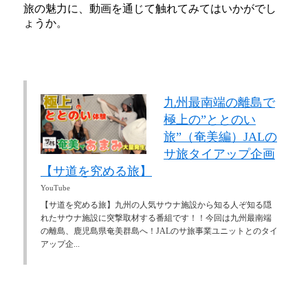
旅の魅力に、動画を通じて触れてみてはいかがでし
ょうか。
九州最南端の離島で
極上の”ととのい
旅”（奄美編）JALの
サ旅タイアップ企画
【サ道を究める旅】
YouTube
【サ道を究める旅】九州の人気サウナ施設から知る人ぞ知る隠
れたサウナ施設に突撃取材する番組です！！今回は九州最南端
の離島、鹿児島県奄美群島へ！JALのサ旅事業ユニットとのタイ
アップ企...