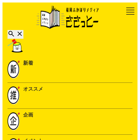
新着
オススメ
企画