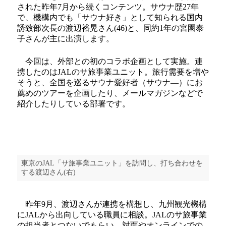
された昨年7月から続くコンテンツ。サウナ歴27年
で、機構内でも「サウナ好き」として知られる国内
誘致部次長の渡辺裕晃さん(46)と、同約1年の宮園泰
子さんが主に出演します。
今回は、外部との初のコラボ企画として実施。連
携したのはJALのサ旅事業ユニット。旅行需要を増や
そうと、全国を巡るサウナ愛好者（サウナ―）にお
薦めのツアーを企画したり、メールマガジンなどで
紹介したりしている部署です。
東京のJAL「サ旅事業ユニット」を訪問し、打ち合わせを
する渡辺さん(右)
昨年9月、渡辺さんが連携を構想し、九州観光機構
にJALから出向している職員に相談。JALのサ旅事業
の担当者とつないでもらい、対面やオンラインでの