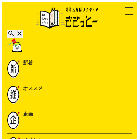
新着
オススメ
企画