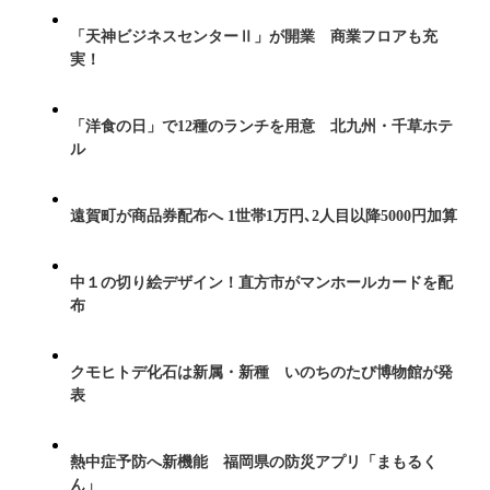
「天神ビジネスセンターⅡ」が開業 商業フロアも充
実！
「洋食の日」で12種のランチを用意 北九州・千草ホテ
ル
遠賀町が商品券配布へ 1世帯1万円､2人目以降5000円加算
中１の切り絵デザイン！直方市がマンホールカードを配
布
クモヒトデ化石は新属・新種 いのちのたび博物館が発
表
熱中症予防へ新機能 福岡県の防災アプリ「まもるく
ん」