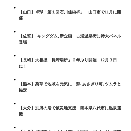
【山口】卓球「第１回石川佳純杯」 山口市で11月に開
催
【佐賀】｢キングダム｣新企画 古湯温泉街に特大パネル
登場
【長崎】大相撲「長崎場所」２年ぶり開催 12月３日
に！
【熊本】薬草で地域を元気に 県､あさぎり町､ツムラと
協定
【大分】別府の湯で被災地支援 熊本県八代市に温泉運
搬