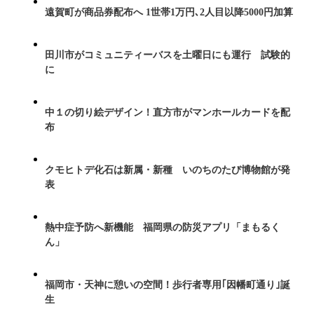
遠賀町が商品券配布へ 1世帯1万円､2人目以降5000円加算
田川市がコミュニティーバスを土曜日にも運行 試験的
に
中１の切り絵デザイン！直方市がマンホールカードを配
布
クモヒトデ化石は新属・新種 いのちのたび博物館が発
表
熱中症予防へ新機能 福岡県の防災アプリ「まもるく
ん」
福岡市・天神に憩いの空間！歩行者専用｢因幡町通り｣誕
生