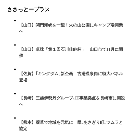
ささっとープラス
【山口】関門海峡を一望！火の山公園にキャンプ場開業
へ
【山口】卓球「第１回石川佳純杯」 山口市で11月に開
催
【佐賀】｢キングダム｣新企画 古湯温泉街に特大パネル
登場
【長崎】三越伊勢丹グループ､IT事業拠点を長崎市に開設
へ
【熊本】薬草で地域を元気に 県､あさぎり町､ツムラと
協定