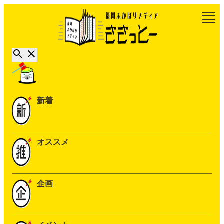
新着
オススメ
企画