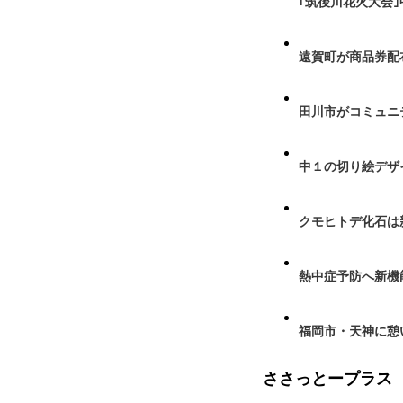
｢筑後川花火大会
遠賀町が商品券配布
田川市がコミュニ
中１の切り絵デザ
クモヒトデ化石は
熱中症予防へ新機
福岡市・天神に憩
ささっとープラス