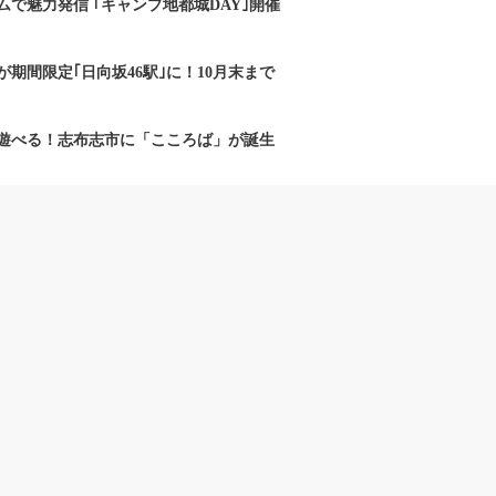
で魅力発信 ｢キャンプ地都城DAY｣開催
期間限定｢日向坂46駅｣に！10月末まで
遊べる！志布志市に「こころば」が誕生