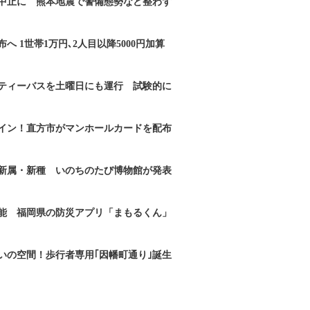
｣中止に 熊本地震で警備態勢など整わず
へ 1世帯1万円､2人目以降5000円加算
ティーバスを土曜日にも運行 試験的に
イン！直方市がマンホールカードを配布
新属・新種 いのちのたび博物館が発表
能 福岡県の防災アプリ「まもるくん」
いの空間！歩行者専用｢因幡町通り｣誕生