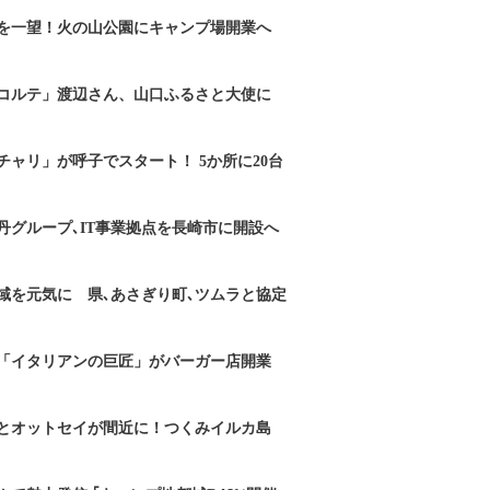
を一望！火の山公園にキャンプ場開業へ
コルテ」渡辺さん、山口ふるさと大使に
チャリ」が呼子でスタート！ 5か所に20台
丹グループ､IT事業拠点を長崎市に開設へ
域を元気に 県､あさぎり町､ツムラと協定
「イタリアンの巨匠」がバーガー店開業
とオットセイが間近に！つくみイルカ島