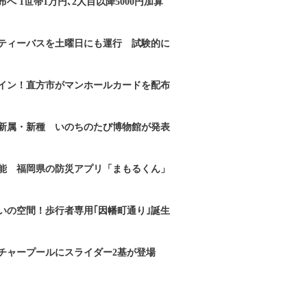
へ 1世帯1万円､2人目以降5000円加算
ティーバスを土曜日にも運行 試験的に
イン！直方市がマンホールカードを配布
新属・新種 いのちのたび博物館が発表
能 福岡県の防災アプリ「まもるくん」
いの空間！歩行者専用｢因幡町通り｣誕生
チャープールにスライダー2基が登場