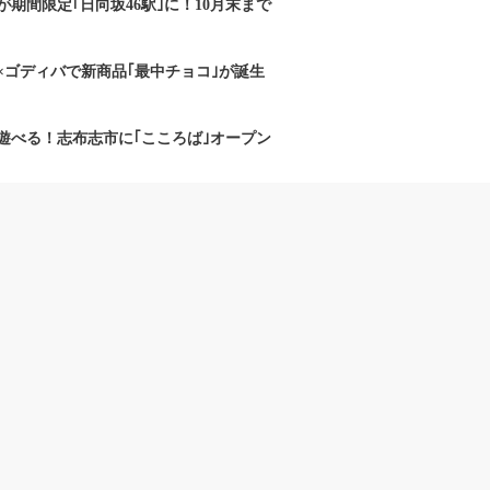
期間限定｢日向坂46駅｣に！10月末まで
×ゴディバで新商品｢最中チョコ｣が誕生
遊べる！志布志市に｢こころば｣オープン