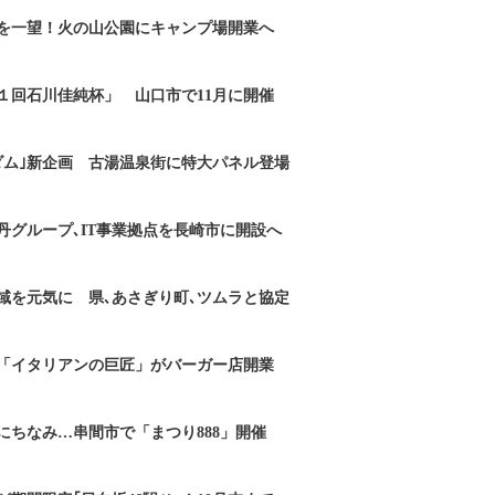
を一望！火の山公園にキャンプ場開業へ
１回石川佳純杯」 山口市で11月に開催
ダム｣新企画 古湯温泉街に特大パネル登場
丹グループ､IT事業拠点を長崎市に開設へ
域を元気に 県､あさぎり町､ツムラと協定
「イタリアンの巨匠」がバーガー店開業
にちなみ…串間市で「まつり888」開催