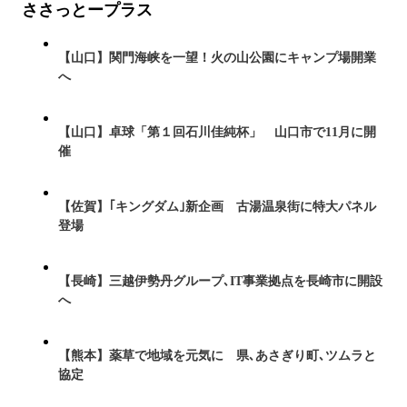
ささっとープラス
【山口】関門海峡を一望！火の山公園にキャンプ場開業
へ
【山口】卓球「第１回石川佳純杯」 山口市で11月に開
催
【佐賀】｢キングダム｣新企画 古湯温泉街に特大パネル
登場
【長崎】三越伊勢丹グループ､IT事業拠点を長崎市に開設
へ
【熊本】薬草で地域を元気に 県､あさぎり町､ツムラと
協定