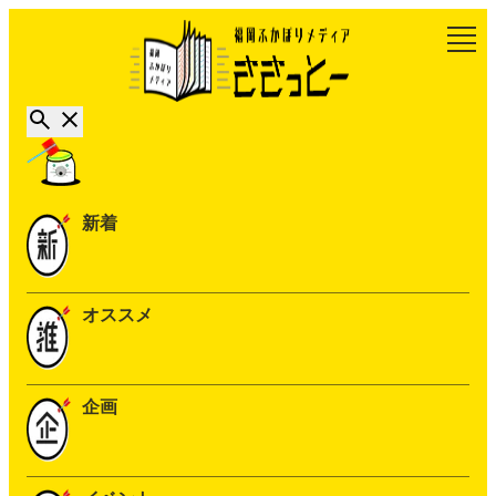
新着
オススメ
企画