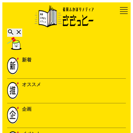
新着
オススメ
企画