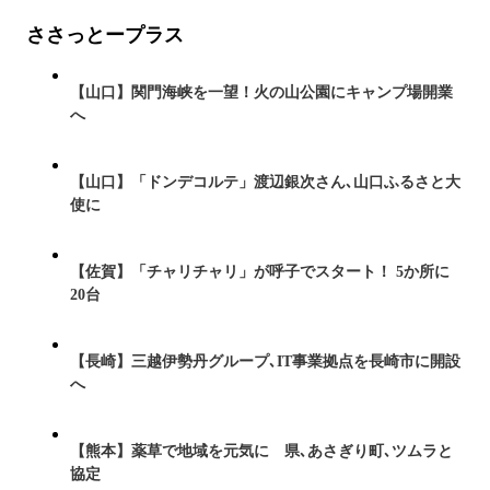
ささっとープラス
【山口】関門海峡を一望！火の山公園にキャンプ場開業
へ
【山口】「ドンデコルテ」渡辺銀次さん､山口ふるさと大
使に
【佐賀】「チャリチャリ」が呼子でスタート！ 5か所に
20台
【長崎】三越伊勢丹グループ､IT事業拠点を長崎市に開設
へ
【熊本】薬草で地域を元気に 県､あさぎり町､ツムラと
協定