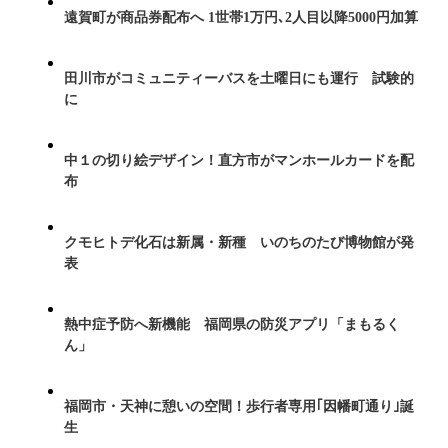
遠賀町が商品券配布へ 1世帯1万円､2人目以降5000円加算
田川市がコミュニティーバスを土曜日にも運行 試験的
に
中１の切り絵デザイン！直方市がマンホールカードを配
布
クモヒトデ化石は新属・新種 いのちのたび博物館が発
表
熱中症予防へ新機能 福岡県の防災アプリ「まもるく
ん」
福岡市・天神に憩いの空間！歩行者専用｢因幡町通り｣誕
生