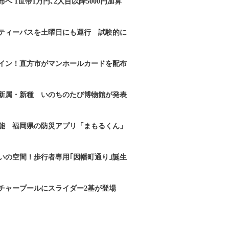
へ 1世帯1万円､2人目以降5000円加算
ティーバスを土曜日にも運行 試験的に
イン！直方市がマンホールカードを配布
新属・新種 いのちのたび博物館が発表
能 福岡県の防災アプリ「まもるくん」
いの空間！歩行者専用｢因幡町通り｣誕生
チャープールにスライダー2基が登場