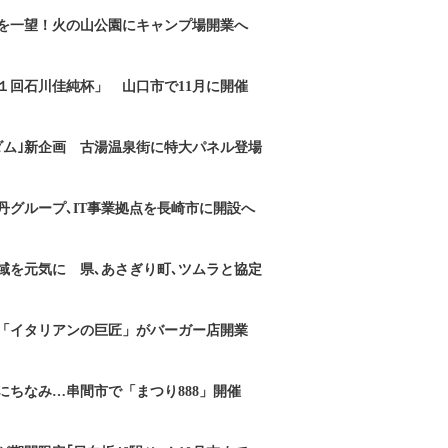
を一望！火の山公園にキャンプ場開業へ
１回石川佳純杯」 山口市で11月に開催
ダム｣新企画 古湯温泉街に特大パネル登場
丹グループ､IT事業拠点を長崎市に開設へ
域を元気に 県､あさぎり町､ツムラと協定
「イタリアンの巨匠」がバーガー店開業
にちなみ…串間市で「まつり888」開催