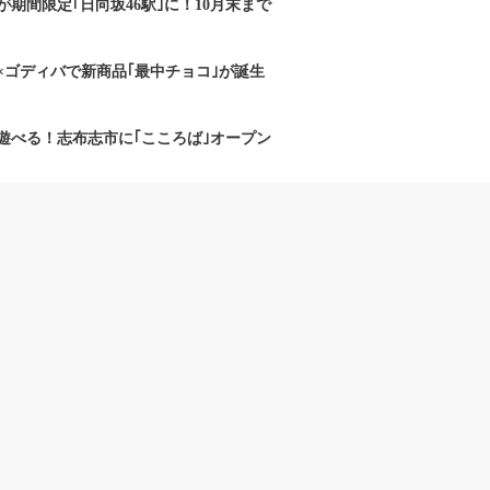
期間限定｢日向坂46駅｣に！10月末まで
×ゴディバで新商品｢最中チョコ｣が誕生
遊べる！志布志市に｢こころば｣オープン