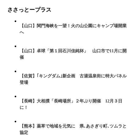
ささっとープラス
【山口】関門海峡を一望！火の山公園にキャンプ場開業
へ
【山口】卓球「第１回石川佳純杯」 山口市で11月に開
催
【佐賀】｢キングダム｣新企画 古湯温泉街に特大パネル
登場
【長崎】大相撲「長崎場所」２年ぶり開催 12月３日
に！
【熊本】薬草で地域を元気に 県､あさぎり町､ツムラと
協定