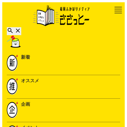
新着
オススメ
企画