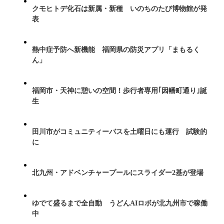
クモヒトデ化石は新属・新種 いのちのたび博物館が発
表
熱中症予防へ新機能 福岡県の防災アプリ「まもるく
ん」
福岡市・天神に憩いの空間！歩行者専用｢因幡町通り｣誕
生
田川市がコミュニティーバスを土曜日にも運行 試験的
に
北九州・アドベンチャープールにスライダー2基が登場
ゆでて盛るまで全自動 うどんAIロボが北九州市で稼働
中