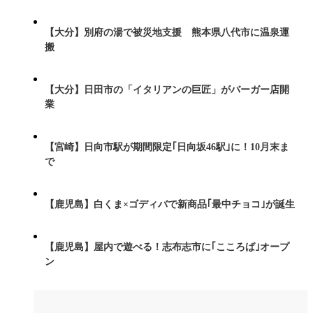
【大分】別府の湯で被災地支援 熊本県八代市に温泉運
搬
【大分】日田市の「イタリアンの巨匠」がバーガー店開
業
【宮崎】日向市駅が期間限定｢日向坂46駅｣に！10月末ま
で
【鹿児島】白くま×ゴディバで新商品｢最中チョコ｣が誕生
【鹿児島】屋内で遊べる！志布志市に｢こころば｣オープ
ン