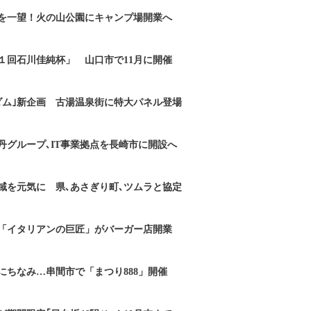
を一望！火の山公園にキャンプ場開業へ
１回石川佳純杯」 山口市で11月に開催
ダム｣新企画 古湯温泉街に特大パネル登場
丹グループ､IT事業拠点を長崎市に開設へ
域を元気に 県､あさぎり町､ツムラと協定
「イタリアンの巨匠」がバーガー店開業
にちなみ…串間市で「まつり888」開催