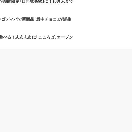
期間限定｢日向坂46駅｣に！10月末まで
×ゴディバで新商品｢最中チョコ｣が誕生
遊べる！志布志市に｢こころば｣オープン