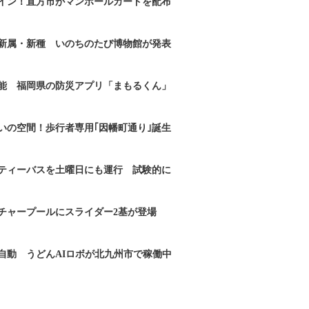
イン！直方市がマンホールカードを配布
新属・新種 いのちのたび博物館が発表
能 福岡県の防災アプリ「まもるくん」
いの空間！歩行者専用｢因幡町通り｣誕生
ティーバスを土曜日にも運行 試験的に
チャープールにスライダー2基が登場
自動 うどんAIロボが北九州市で稼働中