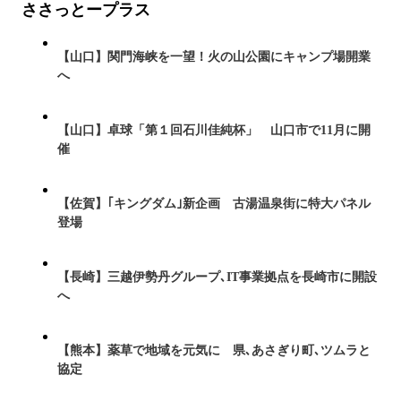
ささっとープラス
【山口】関門海峡を一望！火の山公園にキャンプ場開業
へ
【山口】卓球「第１回石川佳純杯」 山口市で11月に開
催
【佐賀】｢キングダム｣新企画 古湯温泉街に特大パネル
登場
【長崎】三越伊勢丹グループ､IT事業拠点を長崎市に開設
へ
【熊本】薬草で地域を元気に 県､あさぎり町､ツムラと
協定