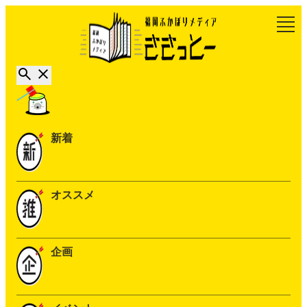
新着
オススメ
企画