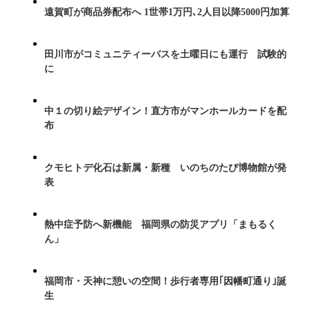
遠賀町が商品券配布へ 1世帯1万円､2人目以降5000円加算
田川市がコミュニティーバスを土曜日にも運行 試験的
に
中１の切り絵デザイン！直方市がマンホールカードを配
布
クモヒトデ化石は新属・新種 いのちのたび博物館が発
表
熱中症予防へ新機能 福岡県の防災アプリ「まもるく
ん」
福岡市・天神に憩いの空間！歩行者専用｢因幡町通り｣誕
生