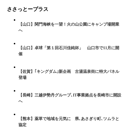
ささっとープラス
【山口】関門海峡を一望！火の山公園にキャンプ場開業
へ
【山口】卓球「第１回石川佳純杯」 山口市で11月に開
催
【佐賀】｢キングダム｣新企画 古湯温泉街に特大パネル
登場
【長崎】三越伊勢丹グループ､IT事業拠点を長崎市に開設
へ
【熊本】薬草で地域を元気に 県､あさぎり町､ツムラと
協定