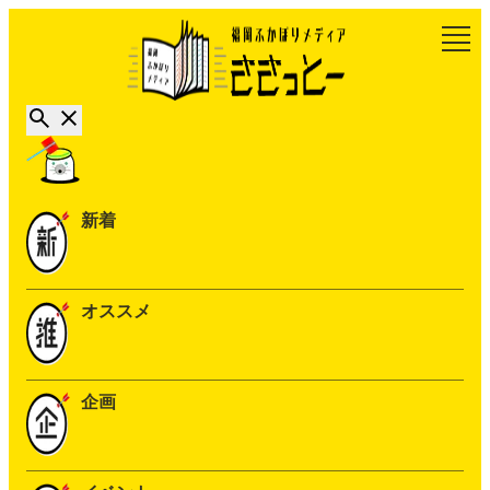
新着
オススメ
企画