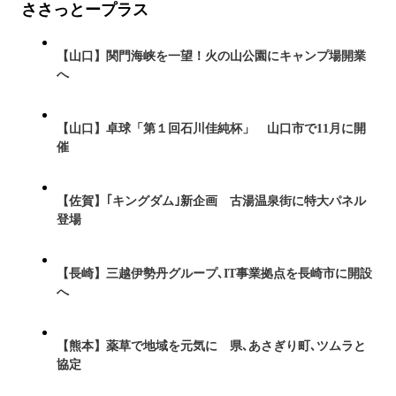
ささっとープラス
【山口】関門海峡を一望！火の山公園にキャンプ場開業
へ
【山口】卓球「第１回石川佳純杯」 山口市で11月に開
催
【佐賀】｢キングダム｣新企画 古湯温泉街に特大パネル
登場
【長崎】三越伊勢丹グループ､IT事業拠点を長崎市に開設
へ
【熊本】薬草で地域を元気に 県､あさぎり町､ツムラと
協定