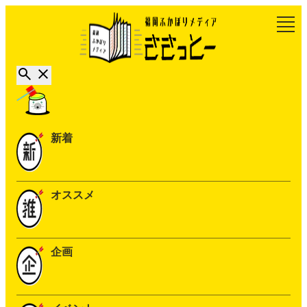
新着
オススメ
企画