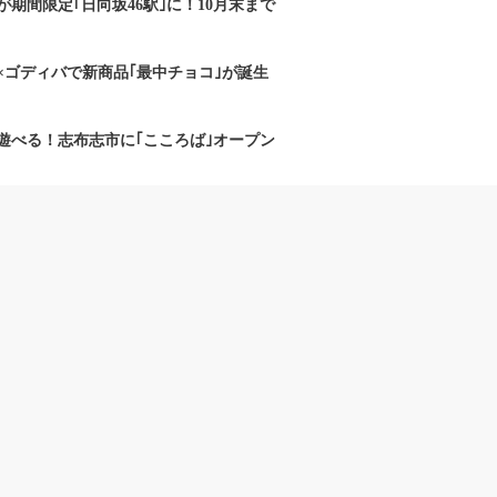
期間限定｢日向坂46駅｣に！10月末まで
×ゴディバで新商品｢最中チョコ｣が誕生
遊べる！志布志市に｢こころば｣オープン