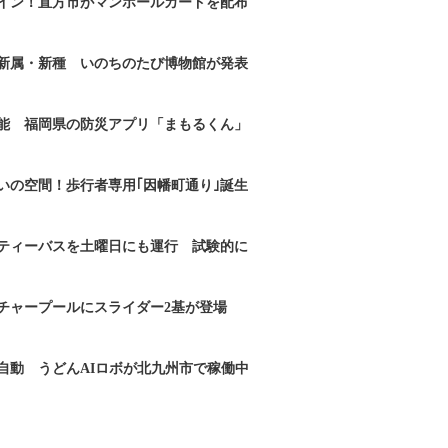
イン！直方市がマンホールカードを配布
新属・新種 いのちのたび博物館が発表
能 福岡県の防災アプリ「まもるくん」
いの空間！歩行者専用｢因幡町通り｣誕生
ティーバスを土曜日にも運行 試験的に
チャープールにスライダー2基が登場
自動 うどんAIロボが北九州市で稼働中