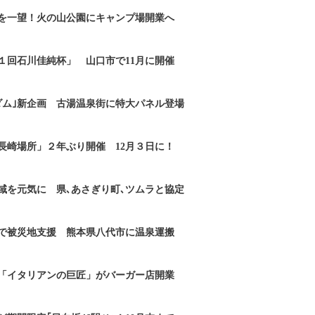
を一望！火の山公園にキャンプ場開業へ
１回石川佳純杯」 山口市で11月に開催
ダム｣新企画 古湯温泉街に特大パネル登場
長崎場所」２年ぶり開催 12月３日に！
域を元気に 県､あさぎり町､ツムラと協定
で被災地支援 熊本県八代市に温泉運搬
「イタリアンの巨匠」がバーガー店開業