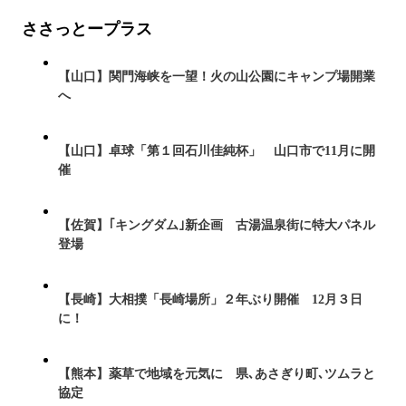
ささっとープラス
【山口】関門海峡を一望！火の山公園にキャンプ場開業
へ
【山口】卓球「第１回石川佳純杯」 山口市で11月に開
催
【佐賀】｢キングダム｣新企画 古湯温泉街に特大パネル
登場
【長崎】大相撲「長崎場所」２年ぶり開催 12月３日
に！
【熊本】薬草で地域を元気に 県､あさぎり町､ツムラと
協定