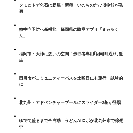
クモヒトデ化石は新属・新種 いのちのたび博物館が発
表
熱中症予防へ新機能 福岡県の防災アプリ「まもるく
ん」
福岡市・天神に憩いの空間！歩行者専用｢因幡町通り｣誕
生
田川市がコミュニティーバスを土曜日にも運行 試験的
に
北九州・アドベンチャープールにスライダー2基が登場
ゆでて盛るまで全自動 うどんAIロボが北九州市で稼働
中