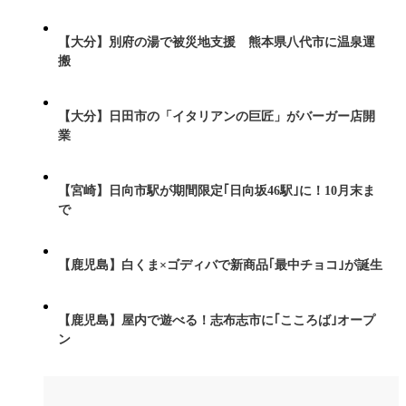
【大分】別府の湯で被災地支援 熊本県八代市に温泉運
搬
【大分】日田市の「イタリアンの巨匠」がバーガー店開
業
【宮崎】日向市駅が期間限定｢日向坂46駅｣に！10月末ま
で
【鹿児島】白くま×ゴディバで新商品｢最中チョコ｣が誕生
【鹿児島】屋内で遊べる！志布志市に｢こころば｣オープ
ン