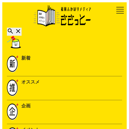
新着
オススメ
企画