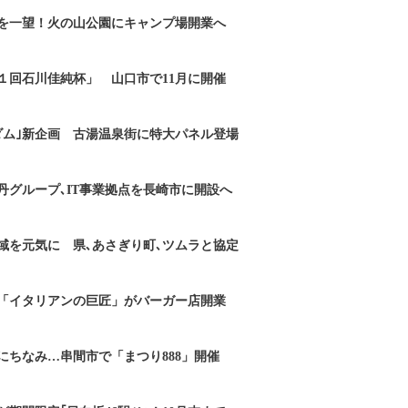
を一望！火の山公園にキャンプ場開業へ
１回石川佳純杯」 山口市で11月に開催
ダム｣新企画 古湯温泉街に特大パネル登場
丹グループ､IT事業拠点を長崎市に開設へ
域を元気に 県､あさぎり町､ツムラと協定
「イタリアンの巨匠」がバーガー店開業
にちなみ…串間市で「まつり888」開催