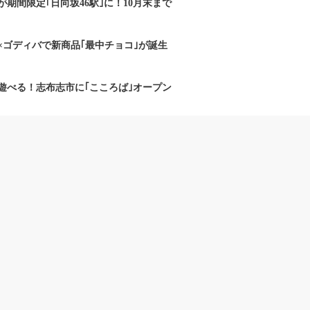
期間限定｢日向坂46駅｣に！10月末まで
×ゴディバで新商品｢最中チョコ｣が誕生
遊べる！志布志市に｢こころば｣オープン