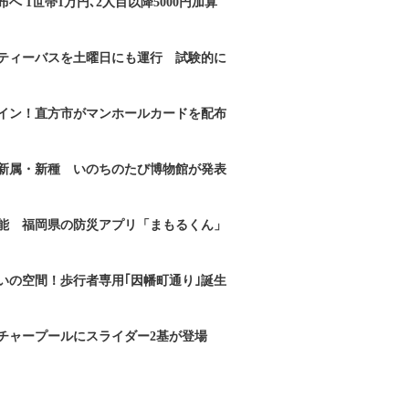
へ 1世帯1万円､2人目以降5000円加算
ティーバスを土曜日にも運行 試験的に
イン！直方市がマンホールカードを配布
新属・新種 いのちのたび博物館が発表
能 福岡県の防災アプリ「まもるくん」
いの空間！歩行者専用｢因幡町通り｣誕生
チャープールにスライダー2基が登場