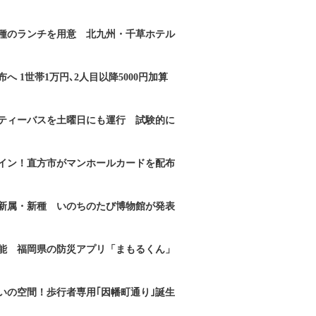
2種のランチを用意 北九州・千草ホテル
へ 1世帯1万円､2人目以降5000円加算
ティーバスを土曜日にも運行 試験的に
イン！直方市がマンホールカードを配布
新属・新種 いのちのたび博物館が発表
能 福岡県の防災アプリ「まもるくん」
いの空間！歩行者専用｢因幡町通り｣誕生