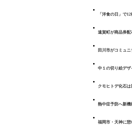
「洋食の日」で1
遠賀町が商品券配布
田川市がコミュニ
中１の切り絵デザ
クモヒトデ化石は
熱中症予防へ新機
福岡市・天神に憩