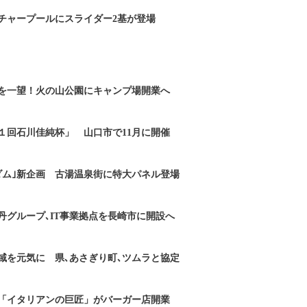
チャープールにスライダー2基が登場
を一望！火の山公園にキャンプ場開業へ
１回石川佳純杯」 山口市で11月に開催
ダム｣新企画 古湯温泉街に特大パネル登場
丹グループ､IT事業拠点を長崎市に開設へ
域を元気に 県､あさぎり町､ツムラと協定
「イタリアンの巨匠」がバーガー店開業