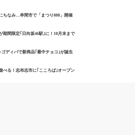
にちなみ…串間市で「まつり888」開催
期間限定｢日向坂46駅｣に！10月末まで
×ゴディバで新商品｢最中チョコ｣が誕生
遊べる！志布志市に｢こころば｣オープン