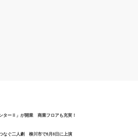
ンターⅡ」が開業 商業フロアも充実！
つなぐ二人劇 柳川市で8月8日に上演