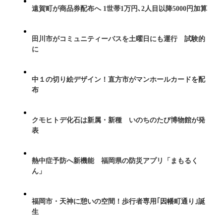
遠賀町が商品券配布へ 1世帯1万円､2人目以降5000円加算
田川市がコミュニティーバスを土曜日にも運行 試験的
に
中１の切り絵デザイン！直方市がマンホールカードを配
布
クモヒトデ化石は新属・新種 いのちのたび博物館が発
表
熱中症予防へ新機能 福岡県の防災アプリ「まもるく
ん」
福岡市・天神に憩いの空間！歩行者専用｢因幡町通り｣誕
生