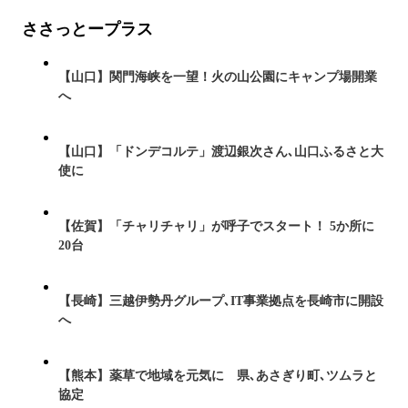
ささっとープラス
【山口】関門海峡を一望！火の山公園にキャンプ場開業
へ
【山口】「ドンデコルテ」渡辺銀次さん､山口ふるさと大
使に
【佐賀】「チャリチャリ」が呼子でスタート！ 5か所に
20台
【長崎】三越伊勢丹グループ､IT事業拠点を長崎市に開設
へ
【熊本】薬草で地域を元気に 県､あさぎり町､ツムラと
協定