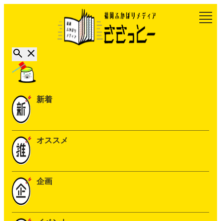
新着
オススメ
企画