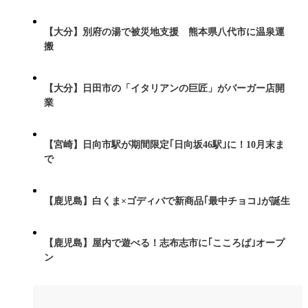
【大分】別府の湯で被災地支援 熊本県八代市に温泉運
搬
【大分】日田市の「イタリアンの巨匠」がバーガー店開
業
【宮崎】日向市駅が期間限定｢日向坂46駅｣に！10月末ま
で
【鹿児島】白くま×ゴディバで新商品｢最中チョコ｣が誕生
【鹿児島】屋内で遊べる！志布志市に｢こころば｣オープ
ン