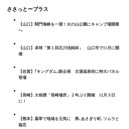
ささっとープラス
【山口】関門海峡を一望！火の山公園にキャンプ場開業
へ
【山口】卓球「第１回石川佳純杯」 山口市で11月に開
催
【佐賀】｢キングダム｣新企画 古湯温泉街に特大パネル
登場
【長崎】大相撲「長崎場所」２年ぶり開催 12月３日
に！
【熊本】薬草で地域を元気に 県､あさぎり町､ツムラと
協定