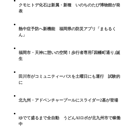
クモヒトデ化石は新属・新種 いのちのたび博物館が発
表
熱中症予防へ新機能 福岡県の防災アプリ「まもるく
ん」
福岡市・天神に憩いの空間！歩行者専用｢因幡町通り｣誕
生
田川市がコミュニティーバスを土曜日にも運行 試験的
に
北九州・アドベンチャープールにスライダー2基が登場
ゆでて盛るまで全自動 うどんAIロボが北九州市で稼働
中