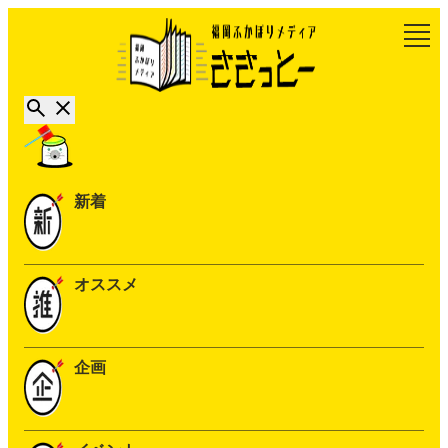
新着
オススメ
企画