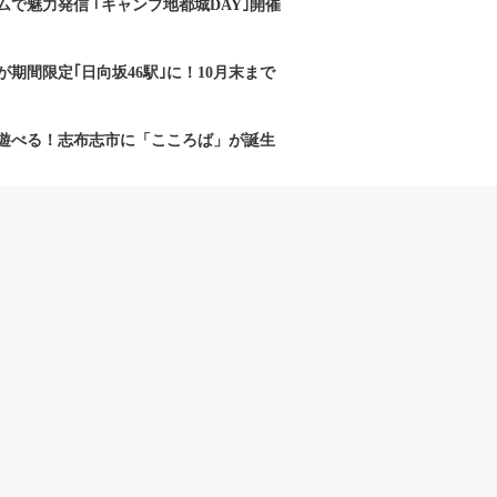
で魅力発信 ｢キャンプ地都城DAY｣開催
期間限定｢日向坂46駅｣に！10月末まで
遊べる！志布志市に「こころば」が誕生