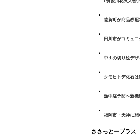
｢筑後川花火大会
遠賀町が商品券配布
田川市がコミュニ
中１の切り絵デザ
クモヒトデ化石は
熱中症予防へ新機
福岡市・天神に憩
ささっとープラス