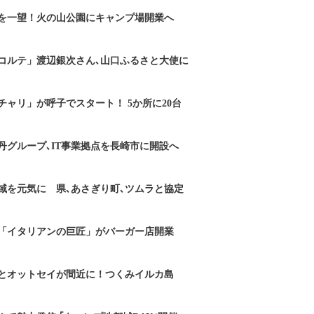
を一望！火の山公園にキャンプ場開業へ
コルテ」渡辺銀次さん､山口ふるさと大使に
チャリ」が呼子でスタート！ 5か所に20台
丹グループ､IT事業拠点を長崎市に開設へ
域を元気に 県､あさぎり町､ツムラと協定
「イタリアンの巨匠」がバーガー店開業
とオットセイが間近に！つくみイルカ島