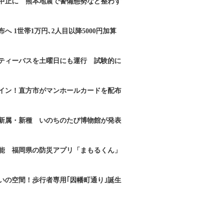
｣中止に 熊本地震で警備態勢など整わず
へ 1世帯1万円､2人目以降5000円加算
ティーバスを土曜日にも運行 試験的に
イン！直方市がマンホールカードを配布
新属・新種 いのちのたび博物館が発表
能 福岡県の防災アプリ「まもるくん」
いの空間！歩行者専用｢因幡町通り｣誕生