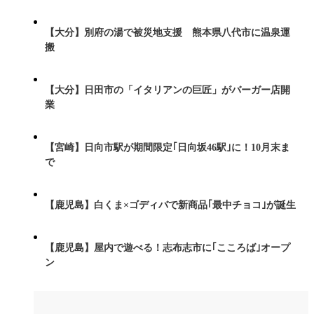
【大分】別府の湯で被災地支援 熊本県八代市に温泉運
搬
【大分】日田市の「イタリアンの巨匠」がバーガー店開
業
【宮崎】日向市駅が期間限定｢日向坂46駅｣に！10月末ま
で
【鹿児島】白くま×ゴディバで新商品｢最中チョコ｣が誕生
【鹿児島】屋内で遊べる！志布志市に｢こころば｣オープ
ン