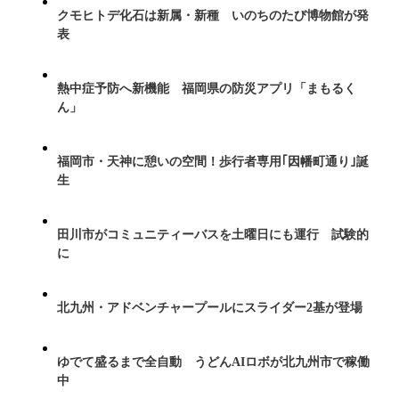
クモヒトデ化石は新属・新種 いのちのたび博物館が発
表
熱中症予防へ新機能 福岡県の防災アプリ「まもるく
ん」
福岡市・天神に憩いの空間！歩行者専用｢因幡町通り｣誕
生
田川市がコミュニティーバスを土曜日にも運行 試験的
に
北九州・アドベンチャープールにスライダー2基が登場
ゆでて盛るまで全自動 うどんAIロボが北九州市で稼働
中