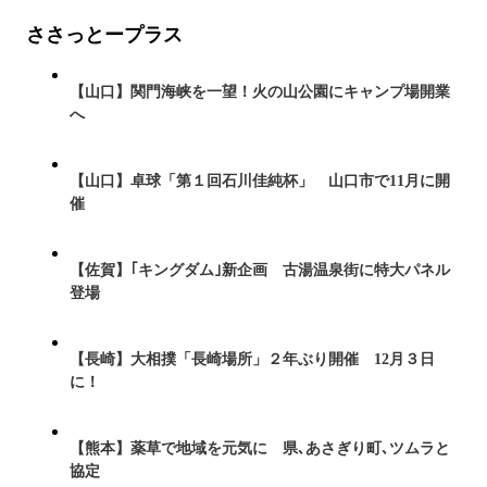
ささっとープラス
【山口】関門海峡を一望！火の山公園にキャンプ場開業
へ
【山口】卓球「第１回石川佳純杯」 山口市で11月に開
催
【佐賀】｢キングダム｣新企画 古湯温泉街に特大パネル
登場
【長崎】大相撲「長崎場所」２年ぶり開催 12月３日
に！
【熊本】薬草で地域を元気に 県､あさぎり町､ツムラと
協定