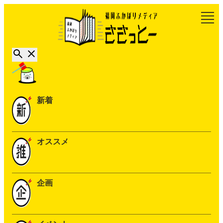
新着
オススメ
企画