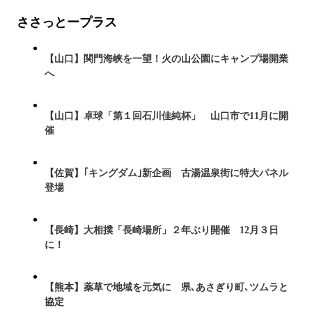
ささっとープラス
【山口】関門海峡を一望！火の山公園にキャンプ場開業
へ
【山口】卓球「第１回石川佳純杯」 山口市で11月に開
催
【佐賀】｢キングダム｣新企画 古湯温泉街に特大パネル
登場
【長崎】大相撲「長崎場所」２年ぶり開催 12月３日
に！
【熊本】薬草で地域を元気に 県､あさぎり町､ツムラと
協定