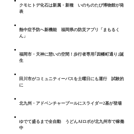
クモヒトデ化石は新属・新種 いのちのたび博物館が発
表
熱中症予防へ新機能 福岡県の防災アプリ「まもるく
ん」
福岡市・天神に憩いの空間！歩行者専用｢因幡町通り｣誕
生
田川市がコミュニティーバスを土曜日にも運行 試験的
に
北九州・アドベンチャープールにスライダー2基が登場
ゆでて盛るまで全自動 うどんAIロボが北九州市で稼働
中