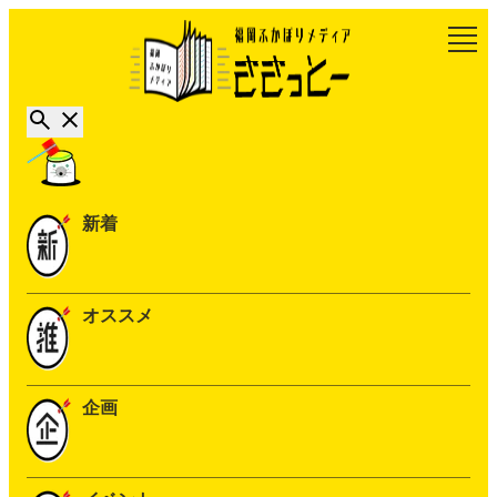
新着
オススメ
企画