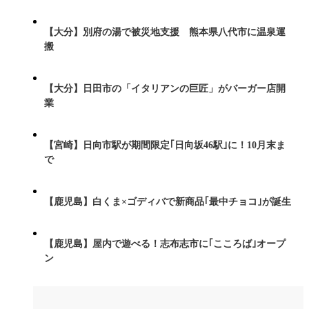
【大分】別府の湯で被災地支援 熊本県八代市に温泉運
搬
【大分】日田市の「イタリアンの巨匠」がバーガー店開
業
【宮崎】日向市駅が期間限定｢日向坂46駅｣に！10月末ま
で
【鹿児島】白くま×ゴディバで新商品｢最中チョコ｣が誕生
【鹿児島】屋内で遊べる！志布志市に｢こころば｣オープ
ン