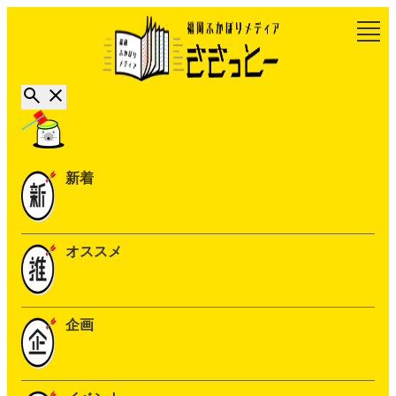
新着
オススメ
企画