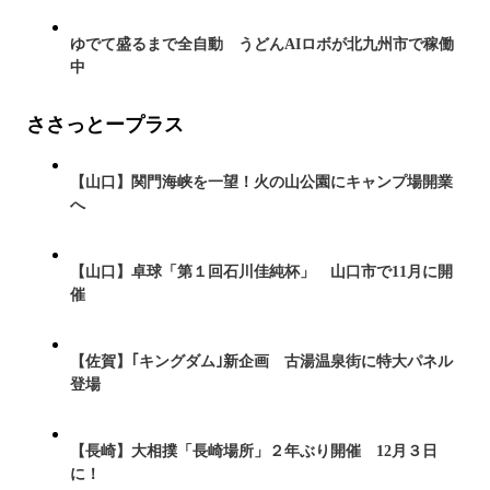
ゆでて盛るまで全自動 うどんAIロボが北九州市で稼働
中
ささっとープラス
【山口】関門海峡を一望！火の山公園にキャンプ場開業
へ
【山口】卓球「第１回石川佳純杯」 山口市で11月に開
催
【佐賀】｢キングダム｣新企画 古湯温泉街に特大パネル
登場
【長崎】大相撲「長崎場所」２年ぶり開催 12月３日
に！