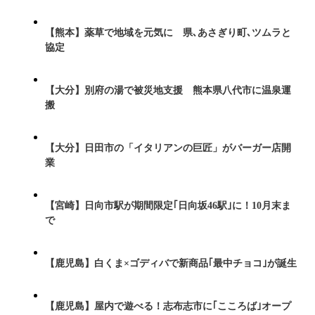
【熊本】薬草で地域を元気に 県､あさぎり町､ツムラと
協定
【大分】別府の湯で被災地支援 熊本県八代市に温泉運
搬
【大分】日田市の「イタリアンの巨匠」がバーガー店開
業
【宮崎】日向市駅が期間限定｢日向坂46駅｣に！10月末ま
で
【鹿児島】白くま×ゴディバで新商品｢最中チョコ｣が誕生
【鹿児島】屋内で遊べる！志布志市に｢こころば｣オープ