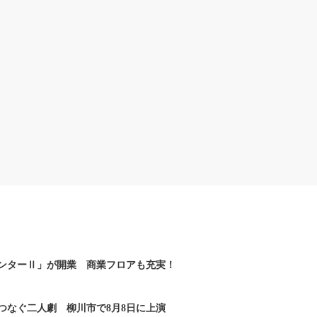
ンターⅡ」が開業 商業フロアも充実！
つなぐ二人劇 柳川市で8月8日に上演