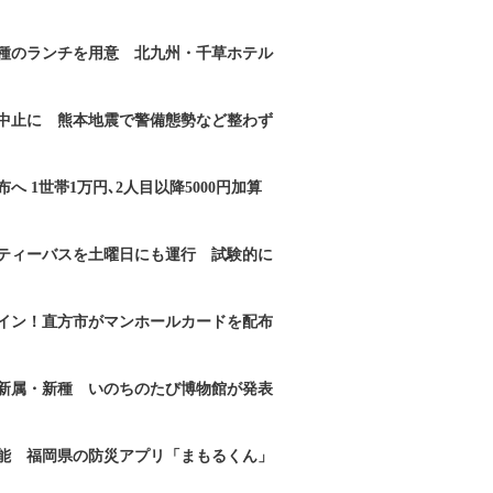
2種のランチを用意 北九州・千草ホテル
｣中止に 熊本地震で警備態勢など整わず
へ 1世帯1万円､2人目以降5000円加算
ティーバスを土曜日にも運行 試験的に
イン！直方市がマンホールカードを配布
新属・新種 いのちのたび博物館が発表
能 福岡県の防災アプリ「まもるくん」