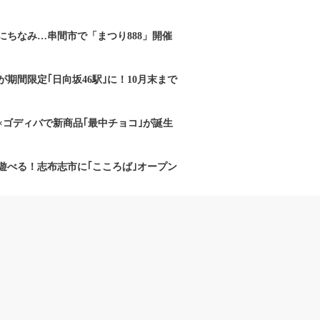
にちなみ…串間市で「まつり888」開催
期間限定｢日向坂46駅｣に！10月末まで
×ゴディバで新商品｢最中チョコ｣が誕生
遊べる！志布志市に｢こころば｣オープン