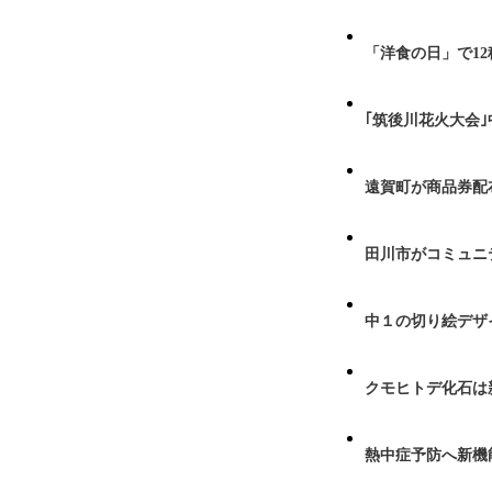
「洋食の日」で1
｢筑後川花火大会
遠賀町が商品券配布
田川市がコミュニ
中１の切り絵デザ
クモヒトデ化石は
熱中症予防へ新機