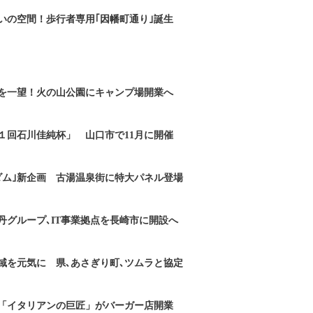
いの空間！歩行者専用｢因幡町通り｣誕生
を一望！火の山公園にキャンプ場開業へ
１回石川佳純杯」 山口市で11月に開催
ダム｣新企画 古湯温泉街に特大パネル登場
丹グループ､IT事業拠点を長崎市に開設へ
域を元気に 県､あさぎり町､ツムラと協定
「イタリアンの巨匠」がバーガー店開業