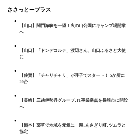
ささっとープラス
【山口】関門海峡を一望！火の山公園にキャンプ場開業
へ
【山口】「ドンデコルテ」渡辺さん、山口ふるさと大使
に
【佐賀】「チャリチャリ」が呼子でスタート！ 5か所に
20台
【長崎】三越伊勢丹グループ､IT事業拠点を長崎市に開設
へ
【熊本】薬草で地域を元気に 県､あさぎり町､ツムラと
協定