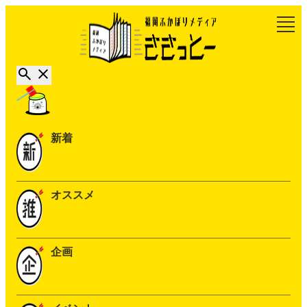
新着
オススメ
企画