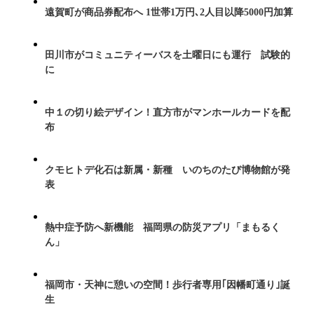
遠賀町が商品券配布へ 1世帯1万円､2人目以降5000円加算
田川市がコミュニティーバスを土曜日にも運行 試験的
に
中１の切り絵デザイン！直方市がマンホールカードを配
布
クモヒトデ化石は新属・新種 いのちのたび博物館が発
表
熱中症予防へ新機能 福岡県の防災アプリ「まもるく
ん」
福岡市・天神に憩いの空間！歩行者専用｢因幡町通り｣誕
生