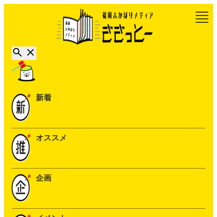
新着
オススメ
企画