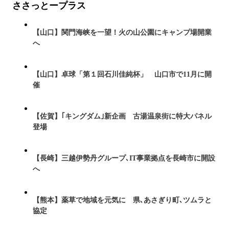
ささっとープラス
【山口】関門海峡を一望！火の山公園にキャンプ場開業
へ
【山口】卓球「第１回石川佳純杯」 山口市で11月に開
催
【佐賀】｢キングダム｣新企画 古湯温泉街に特大パネル
登場
【長崎】三越伊勢丹グループ､IT事業拠点を長崎市に開設
へ
【熊本】薬草で地域を元気に 県､あさぎり町､ツムラと
協定