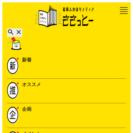
新着
オススメ
企画