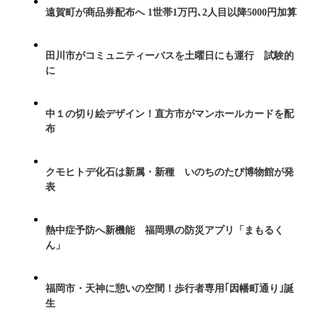
遠賀町が商品券配布へ 1世帯1万円､2人目以降5000円加算
田川市がコミュニティーバスを土曜日にも運行 試験的
に
中１の切り絵デザイン！直方市がマンホールカードを配
布
クモヒトデ化石は新属・新種 いのちのたび博物館が発
表
熱中症予防へ新機能 福岡県の防災アプリ「まもるく
ん」
福岡市・天神に憩いの空間！歩行者専用｢因幡町通り｣誕
生