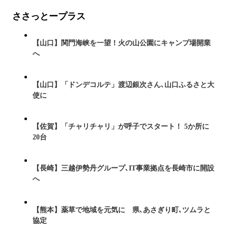
ささっとープラス
【山口】関門海峡を一望！火の山公園にキャンプ場開業
へ
【山口】「ドンデコルテ」渡辺銀次さん､山口ふるさと大
使に
【佐賀】「チャリチャリ」が呼子でスタート！ 5か所に
20台
【長崎】三越伊勢丹グループ､IT事業拠点を長崎市に開設
へ
【熊本】薬草で地域を元気に 県､あさぎり町､ツムラと
協定