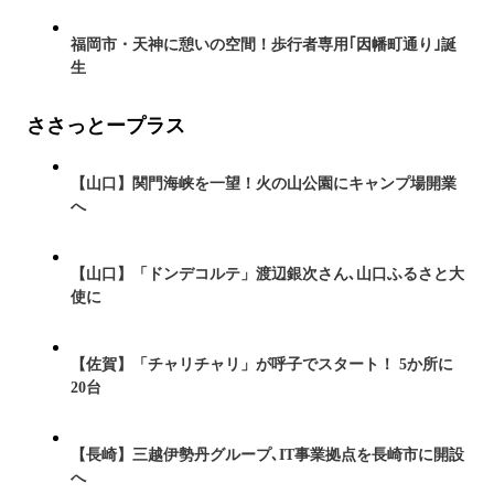
福岡市・天神に憩いの空間！歩行者専用｢因幡町通り｣誕
生
ささっとープラス
【山口】関門海峡を一望！火の山公園にキャンプ場開業
へ
【山口】「ドンデコルテ」渡辺銀次さん､山口ふるさと大
使に
【佐賀】「チャリチャリ」が呼子でスタート！ 5か所に
20台
【長崎】三越伊勢丹グループ､IT事業拠点を長崎市に開設
へ