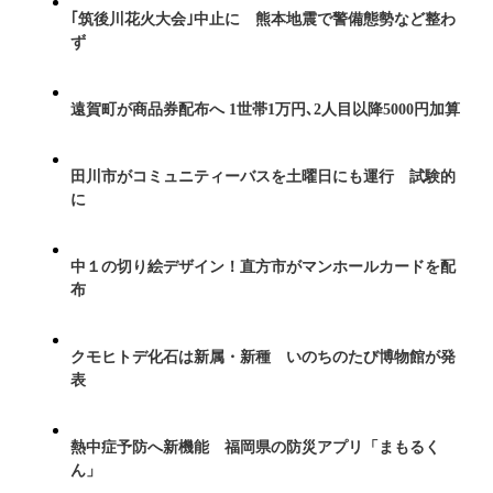
｢筑後川花火大会｣中止に 熊本地震で警備態勢など整わ
ず
遠賀町が商品券配布へ 1世帯1万円､2人目以降5000円加算
田川市がコミュニティーバスを土曜日にも運行 試験的
に
中１の切り絵デザイン！直方市がマンホールカードを配
布
クモヒトデ化石は新属・新種 いのちのたび博物館が発
表
熱中症予防へ新機能 福岡県の防災アプリ「まもるく
ん」