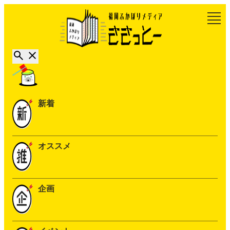
新着
オススメ
企画